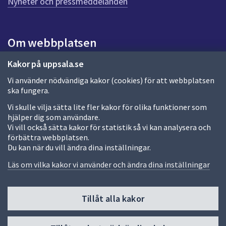
Nyheter och pressmeddelanden
a
s
i
Om webbplatsen
d
a
Om webbplatsen
Kakor på uppsala.se
Vi använder nödvändiga kakor (cookies) för att webbplatsen
Allmänna handlingar och diarium
ska fungera.
Behandling av personuppgifter
Vi skulle vilja sätta lite fler kakor för olika funktioner som
hjälper dig som användare.
Kakor
Vi vill också sätta kakor för statistik så vi kan analysera och
förbättra webbplatsen.
Språk (other languages)
Du kan när du vill ändra dina inställningar.
Tillgänglighetsredogörelse
Läs om vilka kakor vi använder och ändra dina inställningar
Tillåt alla kakor
Fler sätt att följa oss
Till