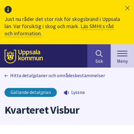
Just nu råder det stor risk för skogsbrand i Uppsala
län. Var försiktig i skog och mark.
Läs SMHI:s råd
och information.
Sök
huvudinnehåll
efter
Till sidans
Sök
Meny
innehåll
på
Hitta detaljplaner och områdesbestämmelser
webbplatsen.
När
du
Gällande detaljplan
Lyssna
börjar
skriva
Kvarteret Visbur
i
sökfältet
kommer
sökförslag