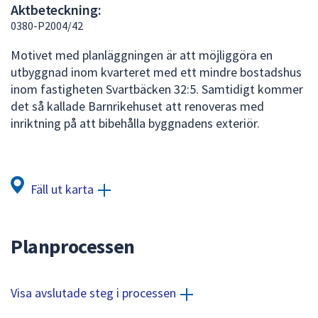
Aktbeteckning:
att
0380-P2004/42
presenteras
under
Motivet med planläggningen är att möjliggöra en
fältet.
utbyggnad inom kvarteret med ett mindre bostadshus
Använd
inom fastigheten Svartbäcken 32:5. Samtidigt kommer
piltangenterna
det så kallade Barnrikehuset att renoveras med
för
inriktning på att bibehålla byggnadens exteriör.
att
navigera
mellan
sökförslagen
Fäll ut karta
och
enter
för
Planprocessen
att
välja
något
Visa avslutade steg i processen
av