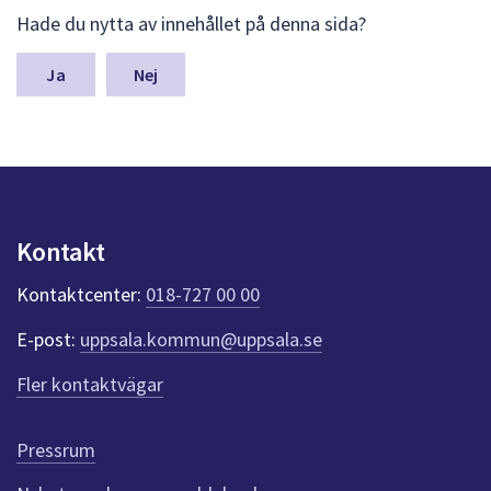
L
Hade du nytta av innehållet på denna sida?
ä
m
n
Nej
a
s
y
n
p
u
n
Kontakt
k
t
Kontaktcenter:
018-727 00 00
e
r
E-post:
uppsala.kommun@uppsala.se
f
ö
Fler kontaktvägar
r
d
e
Pressrum
n
n