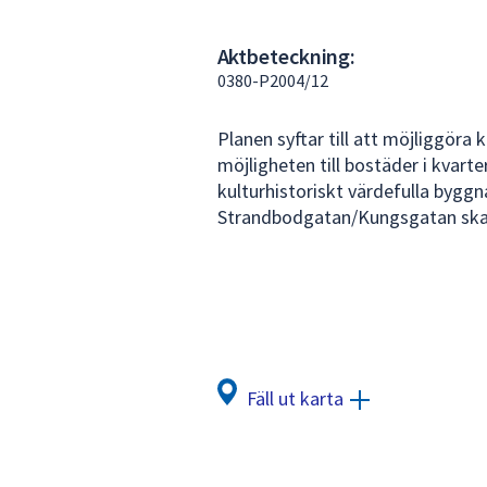
under
fältet.
Aktbeteckning:
Använd
0380-P2004/12
piltangenterna
för
Planen syftar till att möjliggöra
att
möjligheten till bostäder i kvarte
navigera
kulturhistoriskt värdefulla bygg
mellan
Strandbodgatan/Kungsgatan skall
sökförslagen
och
enter
för
att
välja
något
Fäll ut karta
av
dem.