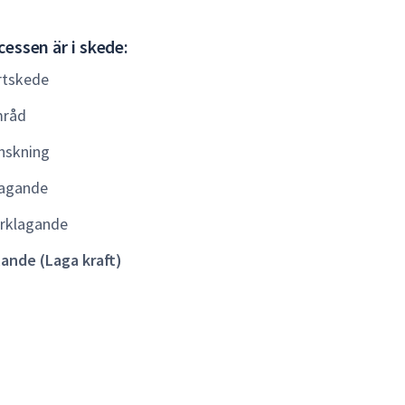
Gällande
essen är i skede:
(Laga
rtskede
kraft)
råd
nskning
agande
rklagande
lande (Laga kraft)