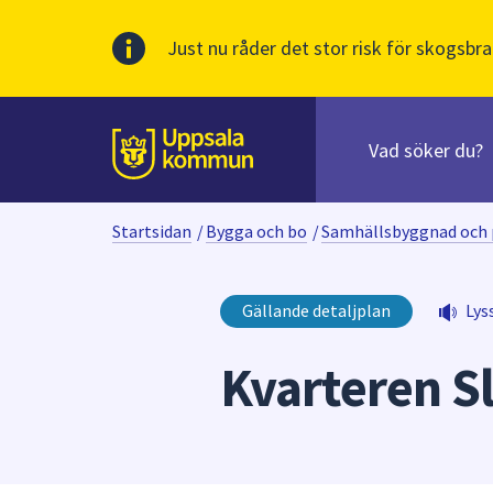
Just nu råder det stor risk för skogsbra
Sök
efter
huvudinnehåll
innehåll
Till sidans
på
webbplatsen.
Startsidan
/
Bygga och bo
/
Samhällsbyggnad och 
När
du
börjar
Gällande detaljplan
Lys
skriva
i
Kvarteren S
sökfältet
kommer
sökförslag
att
presenteras