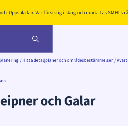
nd i Uppsala län. Var försiktig i skog och mark.
Läs SMHI:s r
planering
/
Hitta detaljplaner och områdesbestämmelser
/
Kvart
sna
leipner och Galar