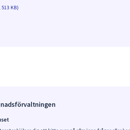
, 513 KB)
gnadsförvaltningen
uset