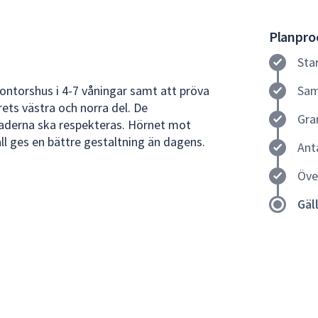
Planproc
Sta
 kontorshus i 4-7 våningar samt att pröva
Sam
rets västra och norra del. De
Gra
naderna ska respekteras. Hörnet mot
 ges en bättre gestaltning än dagens.
Ant
Öve
Gäl