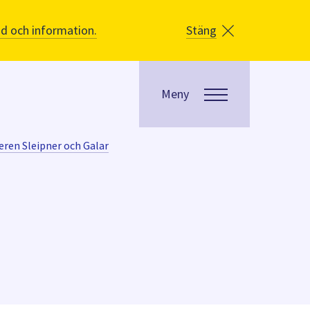
åd och information.
Stäng
Meny
eren Sleipner och Galar