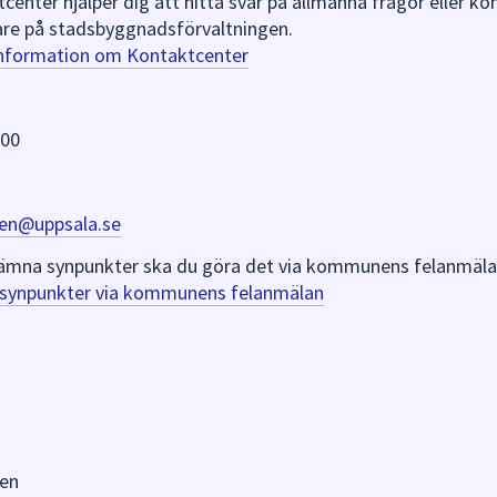
nter hjälper dig att hitta svar på allmänna frågor eller k
re på stadsbyggnadsförvaltningen.
information om Kontaktcenter
 00
en@uppsala.se
er lämna synpunkter ska du göra det via kommunens felanmäla
a synpunkter via kommunens felanmälan
en