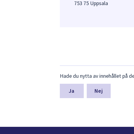
753 75 Uppsala
Lämna
Hade du nytta av innehållet på d
synpunkter
för
denna
Nej
sida