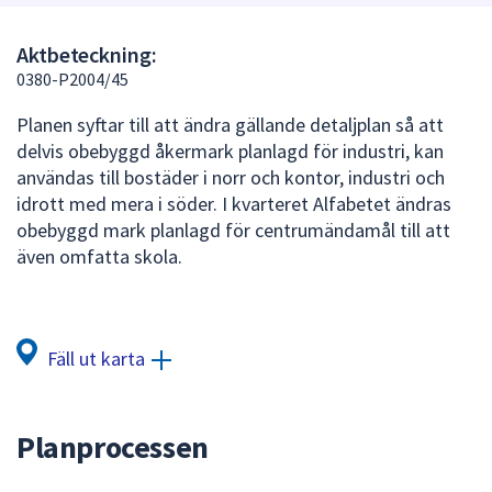
att
presenteras
Aktbeteckning:
under
0380-P2004/45
fältet.
Planen syftar till att ändra gällande detaljplan så att
Använd
delvis obebyggd åkermark planlagd för industri, kan
piltangenterna
användas till bostäder i norr och kontor, industri och
för
idrott med mera i söder. I kvarteret Alfabetet ändras
att
obebyggd mark planlagd för centrumändamål till att
navigera
även omfatta skola.
mellan
sökförslagen
och
enter
Fäll ut karta
för
att
välja
Planprocessen
något
av