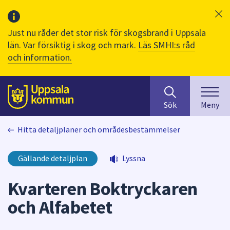
Just nu råder det stor risk för skogsbrand i Uppsala
län. Var försiktig i skog och mark.
Läs SMHI:s råd
och information.
Sök
huvudinnehåll
efter
Till sidans
Sök
Meny
innehåll
på
Hitta detaljplaner och områdesbestämmelser
webbplatsen.
När
du
Gällande detaljplan
Lyssna
börjar
skriva
Kvarteren Boktryckaren
i
och Alfabetet
sökfältet
kommer
sökförslag