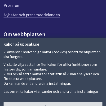
e
Pressrum
n
n
Nyheter och pressmeddelanden
a
s
i
Om webbplatsen
d
a
Om webbplatsen
Kakor på uppsala.se
Vi använder nödvändiga kakor (cookies) för att webbplatsen
Allmänna handlingar och diarium
ska fungera.
Behandling av personuppgifter
Vi skulle vilja sätta lite fler kakor för olika funktioner som
hjälper dig som användare.
Kakor
Vi vill också sätta kakor för statistik så vi kan analysera och
förbättra webbplatsen.
Språk (other languages)
Du kan när du vill ändra dina inställningar.
Tillgänglighetsredogörelse
Läs om vilka kakor vi använder och ändra dina inställningar