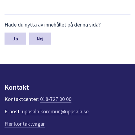
L
Hade du nytta av innehållet på denna sida?
ä
m
n
Nej
a
s
y
n
p
u
n
Kontakt
k
t
Kontaktcenter:
018-727 00 00
e
r
E-post:
uppsala.kommun@uppsala.se
f
ö
Fler kontaktvägar
r
d