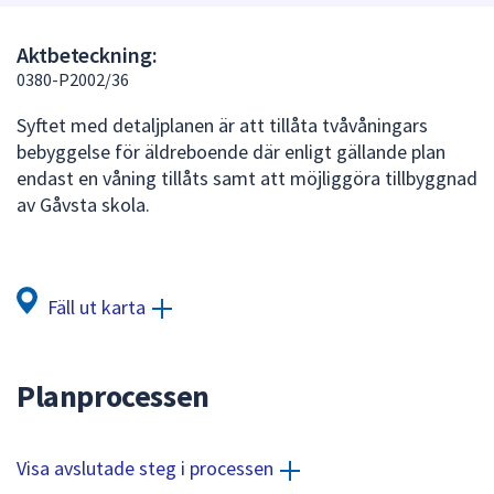
att
presenteras
Aktbeteckning:
under
0380-P2002/36
fältet.
Syftet med detaljplanen är att tillåta tvåvåningars
Använd
bebyggelse för äldreboende där enligt gällande plan
piltangenterna
endast en våning tillåts samt att möjliggöra tillbyggnad
för
av Gåvsta skola.
att
navigera
mellan
sökförslagen
Fäll ut karta
och
enter
för
Planprocessen
att
välja
något
Visa avslutade steg i processen
av