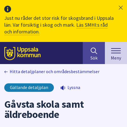
Just nu råder det stor risk för skogsbrand i Uppsala
län. Var försiktig i skog och mark.
Läs SMHI:s råd
och information.
Sök
huvudinnehåll
efter
Till sidans
Sök
Meny
innehåll
på
Hitta detaljplaner och områdesbestämmelser
webbplatsen.
När
du
Gällande detaljplan
Lyssna
börjar
skriva
Gåvsta skola samt
i
äldreboende
sökfältet
kommer
sökförslag