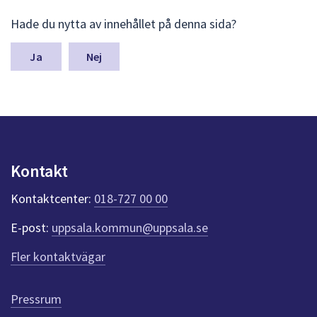
L
Hade du nytta av innehållet på denna sida?
ä
m
n
Nej
a
s
y
n
p
u
n
Kontakt
k
t
Kontaktcenter:
018-727 00 00
e
r
E-post:
uppsala.kommun@uppsala.se
f
ö
Fler kontaktvägar
r
d
e
Pressrum
n