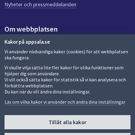
n
Nyheter och pressmeddelanden
a
s
i
Om webbplatsen
d
a
Om webbplatsen
Kakor på uppsala.se
Vi använder nödvändiga kakor (cookies) för att webbplatsen
Allmänna handlingar och diarium
ska fungera.
Behandling av personuppgifter
Vi skulle vilja sätta lite fler kakor för olika funktioner som
hjälper dig som användare.
Kakor
Vi vill också sätta kakor för statistik så vi kan analysera och
förbättra webbplatsen.
Språk (other languages)
Du kan när du vill ändra dina inställningar.
Tillgänglighetsredogörelse
Läs om vilka kakor vi använder och ändra dina inställningar
Tillåt alla kakor
Fler sätt att följa oss