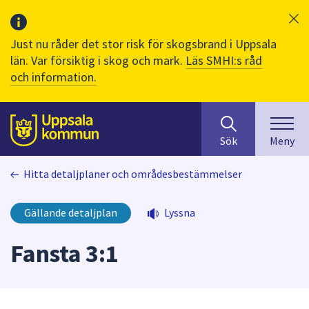
Just nu råder det stor risk för skogsbrand i Uppsala
län. Var försiktig i skog och mark.
Läs SMHI:s råd
och information.
Sök
huvudinnehåll
efter
Till sidans
Sök
Meny
innehåll
på
Hitta detaljplaner och områdesbestämmelser
webbplatsen.
När
du
Gällande detaljplan
Lyssna
börjar
skriva
Fansta 3:1
i
sökfältet
kommer
sökförslag