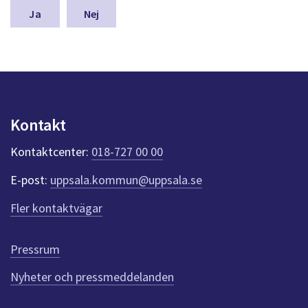
n
Nej
a
s
y
n
p
u
n
Kontakt
k
t
Kontaktcenter:
018-727 00 00
e
r
E-post:
uppsala.kommun@uppsala.se
f
ö
Fler kontaktvägar
r
d
e
Pressrum
n
n
Nyheter och pressmeddelanden
a
s