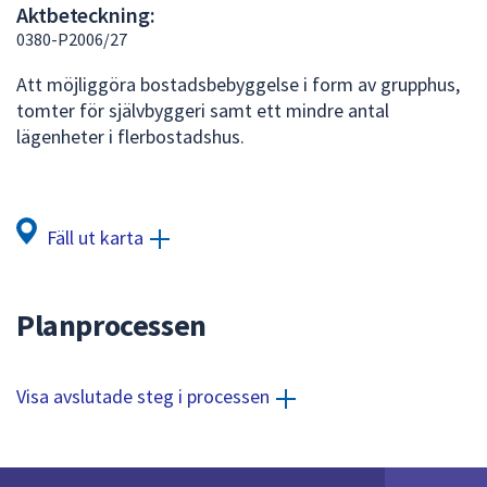
Aktbeteckning:
att
0380-P2006/27
presenteras
under
Att möjliggöra bostadsbebyggelse i form av grupphus,
fältet.
tomter för självbyggeri samt ett mindre antal
Använd
lägenheter i flerbostadshus.
piltangenterna
för
att
navigera
Fäll ut karta
mellan
sökförslagen
och
Planprocessen
enter
för
att
Visa avslutade steg i processen
välja
något
av