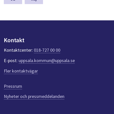
a
s
y
n
p
u
n
Kontakt
k
t
Kontaktcenter:
018-727 00 00
e
r
E-post:
uppsala.kommun@uppsala.se
f
ö
Fler kontaktvägar
r
d
e
Pressrum
n
n
Nyheter och pressmeddelanden
a
s
i