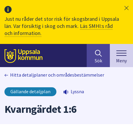
Just nu råder det stor risk för skogsbrand i Uppsala
län. Var försiktig i skog och mark.
Läs SMHI:s råd
och information.
Sök
huvudinnehåll
efter
Till sidans
Sök
Meny
innehåll
på
Hitta detaljplaner och områdesbestämmelser
webbplatsen.
När
du
Gällande detaljplan
Lyssna
börjar
skriva
Kvarngärdet 1:6
i
sökfältet
kommer
sökförslag