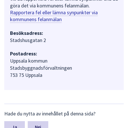
göra det via kommunens felanmälan.
Rapportera fel eller lämna synpunkter via
kommunens felanmälan
Besöksadress:
Stadshusgatan 2
Postadress:
Uppsala kommun
Stadsbyggnadsförvaltningen
753 75 Uppsala
L
Hade du nytta av innehållet på denna sida?
ä
m
n
Nej