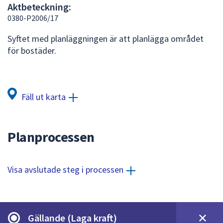
Aktbeteckning:
att
0380-P2006/17
presenteras
under
Syftet med planläggningen är att planlägga området
fältet.
för bostäder.
Använd
piltangenterna
för
att
Fäll ut karta
navigera
mellan
sökförslagen
Planprocessen
och
enter
för
Visa avslutade steg i processen
att
välja
något
av
Gällande (Laga kraft)