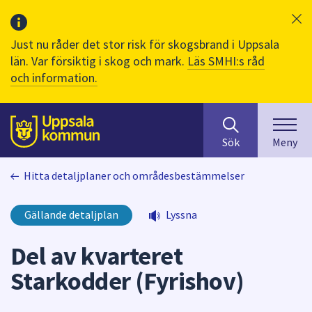
Just nu råder det stor risk för skogsbrand i Uppsala
län. Var försiktig i skog och mark.
Läs SMHI:s råd
och information.
Sök
huvudinnehåll
efter
Till sidans
Sök
Meny
innehåll
på
Hitta detaljplaner och områdesbestämmelser
webbplatsen.
När
du
Gällande detaljplan
Lyssna
börjar
skriva
Del av kvarteret
i
Starkodder (Fyrishov)
sökfältet
kommer
sökförslag