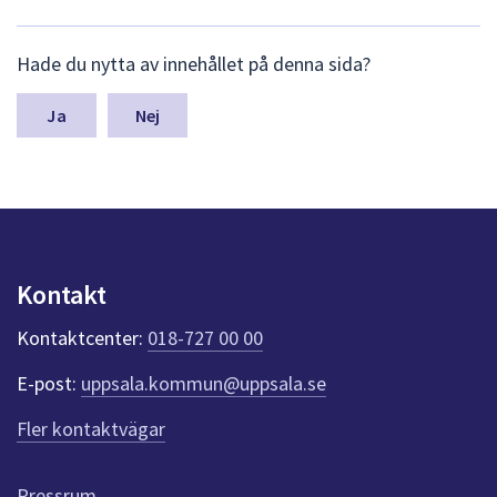
L
Hade du nytta av innehållet på denna sida?
ä
m
n
Nej
a
s
y
n
p
u
n
Kontakt
k
t
Kontaktcenter:
018-727 00 00
e
r
E-post:
uppsala.kommun@uppsala.se
f
ö
Fler kontaktvägar
r
d
e
Pressrum