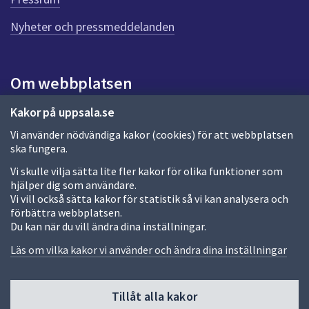
n
n
Nyheter och pressmeddelanden
a
s
i
Om webbplatsen
d
a
Om webbplatsen
Kakor på uppsala.se
Vi använder nödvändiga kakor (cookies) för att webbplatsen
Allmänna handlingar och diarium
ska fungera.
Behandling av personuppgifter
Vi skulle vilja sätta lite fler kakor för olika funktioner som
hjälper dig som användare.
Kakor
Vi vill också sätta kakor för statistik så vi kan analysera och
förbättra webbplatsen.
Språk (other languages)
Du kan när du vill ändra dina inställningar.
Tillgänglighetsredogörelse
Läs om vilka kakor vi använder och ändra dina inställningar
Tillåt alla kakor
Fler sätt att följa oss