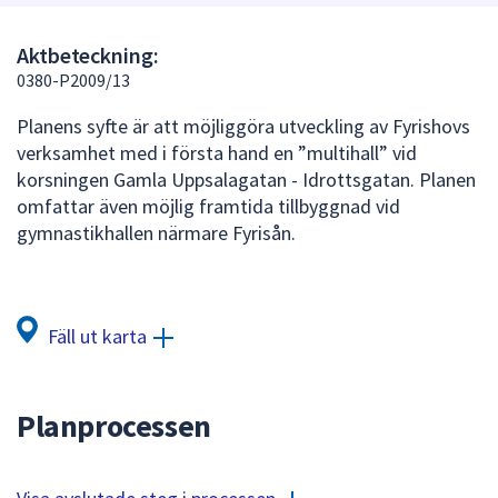
att
presenteras
Aktbeteckning:
under
0380-P2009/13
fältet.
Planens syfte är att möjliggöra utveckling av Fyrishovs
Använd
verksamhet med i första hand en ”multihall” vid
piltangenterna
korsningen Gamla Uppsalagatan - Idrottsgatan. Planen
för
omfattar även möjlig framtida tillbyggnad vid
att
gymnastikhallen närmare Fyrisån.
navigera
mellan
sökförslagen
och
Fäll ut karta
enter
för
att
Planprocessen
välja
något
av