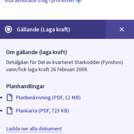
Visa avslutade steg i processen
dem.
Gällande (Laga kraft)
Om gällande (laga kraft)
Detaljplan för Del av kvarteret Starkodder (Fyrishov)
vann/fick laga kraft 26 februari 2009.
Planhandlingar
Planbeskrivning (PDF, 12 MB)
Plankarta (PDF, 723 KB)
Ladda ner alla dokument