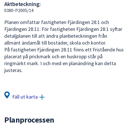
Aktbeteckning:
att
0380-P2005/14
presenteras
under
Planen omfattar fastigheten Fjärdingen 28:1 och
fältet.
Fjärdingen 28:11. För fastigheten Fjärdingen 28:1 syftar
Använd
detaljplanen till att ändra planbeteckningen från
piltangenterna
allmänt ändamål till bostäder, skola och kontor.
för
På fastigheten Fjärdingen 28:11 finns ett fristående hus
att
placerat på prickmark och en huskropp står på
navigera
ringmärkt mark. I och med en planändring kan detta
mellan
justeras.
sökförslagen
och
enter
för
Fäll ut karta
att
välja
något
Planprocessen
av