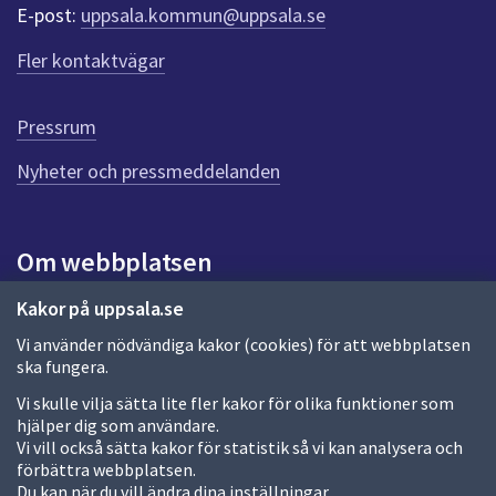
r
E-post:
uppsala.kommun@uppsala.se
f
ö
Fler kontaktvägar
r
d
e
Pressrum
n
n
Nyheter och pressmeddelanden
a
s
i
Om webbplatsen
d
a
Om webbplatsen
Kakor på uppsala.se
Vi använder nödvändiga kakor (cookies) för att webbplatsen
Allmänna handlingar och diarium
ska fungera.
Behandling av personuppgifter
Vi skulle vilja sätta lite fler kakor för olika funktioner som
hjälper dig som användare.
Kakor
Vi vill också sätta kakor för statistik så vi kan analysera och
förbättra webbplatsen.
Språk (other languages)
Du kan när du vill ändra dina inställningar.