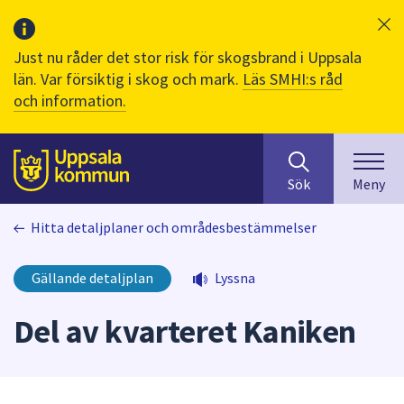
Just nu råder det stor risk för skogsbrand i Uppsala
län. Var försiktig i skog och mark.
Läs SMHI:s råd
och information.
Sök
huvudinnehåll
efter
Till sidans
Sök
Meny
innehåll
på
Hitta detaljplaner och områdesbestämmelser
webbplatsen.
När
du
Gällande detaljplan
Lyssna
börjar
skriva
Del av kvarteret Kaniken
i
sökfältet
kommer
sökförslag