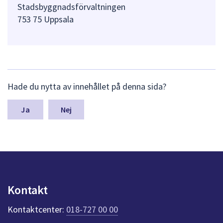
Stadsbyggnadsförvaltningen
753 75 Uppsala
L
Hade du nytta av innehållet på denna sida?
ä
m
n
Nej
a
s
y
n
p
u
n
Kontakt
k
t
Kontaktcenter:
018-727 00 00
e