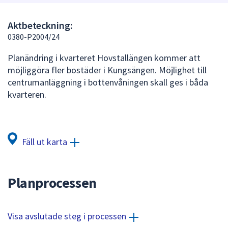
att
presenteras
Aktbeteckning:
under
0380-P2004/24
fältet.
Planändring i kvarteret Hovstallängen kommer att
Använd
möjliggöra fler bostäder i Kungsängen. Möjlighet till
piltangenterna
centrumanläggning i bottenvåningen skall ges i båda
för
kvarteren.
att
navigera
mellan
sökförslagen
Fäll ut karta
och
enter
för
Planprocessen
att
välja
något
Visa avslutade steg i processen
av