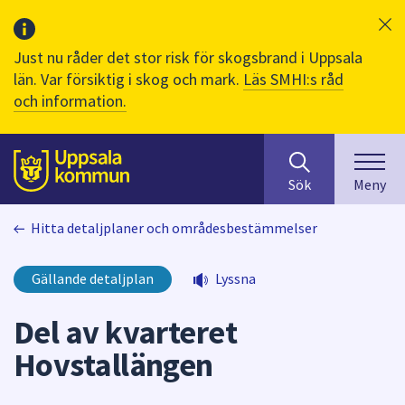
Just nu råder det stor risk för skogsbrand i Uppsala
län. Var försiktig i skog och mark.
Läs SMHI:s råd
och information.
Sök
huvudinnehåll
efter
Till sidans
Sök
Meny
innehåll
på
Hitta detaljplaner och områdesbestämmelser
webbplatsen.
När
du
Gällande detaljplan
Lyssna
börjar
skriva
Del av kvarteret
i
Hovstallängen
sökfältet
kommer
sökförslag