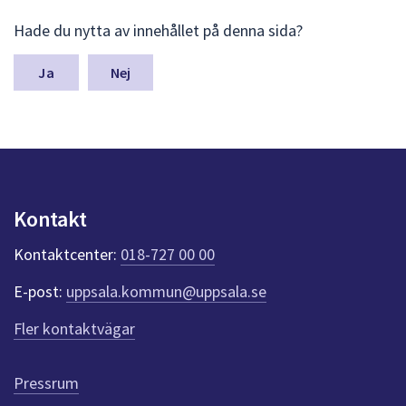
L
Hade du nytta av innehållet på denna sida?
ä
m
n
Nej
a
s
y
n
p
u
n
Kontakt
k
t
Kontaktcenter:
018-727 00 00
e
r
E-post:
uppsala.kommun@uppsala.se
f
ö
Fler kontaktvägar
r
d
e
Pressrum
n