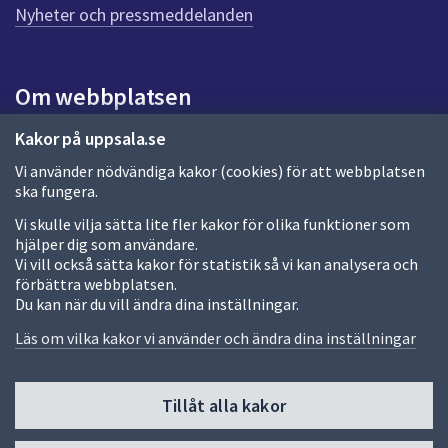
n
Nyheter och pressmeddelanden
a
s
i
Om webbplatsen
d
a
Om webbplatsen
Kakor på uppsala.se
Vi använder nödvändiga kakor (cookies) för att webbplatsen
Allmänna handlingar och diarium
ska fungera.
Behandling av personuppgifter
Vi skulle vilja sätta lite fler kakor för olika funktioner som
hjälper dig som användare.
Kakor
Vi vill också sätta kakor för statistik så vi kan analysera och
förbättra webbplatsen.
Språk (other languages)
Du kan när du vill ändra dina inställningar.
Tillgänglighetsredogörelse
Läs om vilka kakor vi använder och ändra dina inställningar
Tillåt alla kakor
Fler sätt att följa oss