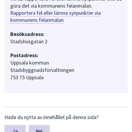
göra det via kommunens felanmälan.
Rapportera fel eller lämna synpunkter via
kommunens felanmälan
Besöksadress:
Stadshusgatan 2
Postadress:
Uppsala kommun
Stadsbyggnadsförvaltningen
753 75 Uppsala
L
Hade du nytta av innehållet på denna sida?
ä
m
n
Nej