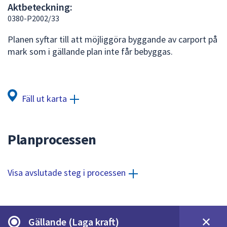
Aktbeteckning:
att
0380-P2002/33
presenteras
under
Planen syftar till att möjliggöra byggande av carport på
fältet.
mark som i gällande plan inte får bebyggas.
Använd
piltangenterna
för
att
Fäll ut karta
navigera
mellan
sökförslagen
Planprocessen
och
enter
för
Visa avslutade steg i processen
att
välja
något
av
Gällande (Laga kraft)