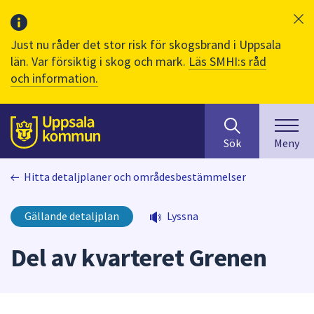
Just nu råder det stor risk för skogsbrand i Uppsala
län. Var försiktig i skog och mark.
Läs SMHI:s råd
och information.
Sök
huvudinnehåll
efter
Till sidans
Sök
Meny
innehåll
på
Hitta detaljplaner och områdesbestämmelser
webbplatsen.
När
du
Gällande detaljplan
Lyssna
börjar
skriva
Del av kvarteret Grenen
i
sökfältet
kommer
sökförslag