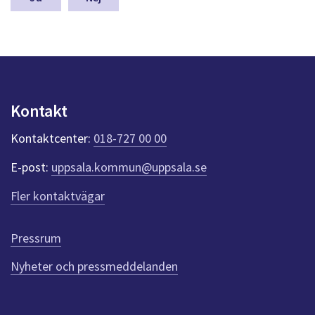
a
s
y
n
p
u
n
Kontakt
k
t
Kontaktcenter:
018-727 00 00
e
r
E-post:
uppsala.kommun@uppsala.se
f
ö
Fler kontaktvägar
r
d
e
Pressrum
n
n
Nyheter och pressmeddelanden
a
s
i