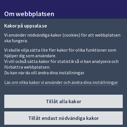
s
i
Om webbplatsen
d
a
Om webbplatsen
Kakor på uppsala.se
Vi använder nödvändiga kakor (cookies) för att webbplatsen
Allmänna handlingar och diarium
ska fungera.
Behandling av personuppgifter
Vi skulle vilja sätta lite fler kakor för olika funktioner som
hjälper dig som användare.
Kakor
Vi vill också sätta kakor för statistik så vi kan analysera och
förbättra webbplatsen.
Språk (other languages)
Du kan när du vill ändra dina inställningar.
Tillgänglighetsredogörelse
Läs om vilka kakor vi använder och ändra dina inställningar
Tillåt alla kakor
Fler sätt att följa oss
Till
Tillåt endast nödvändiga kakor
toppen