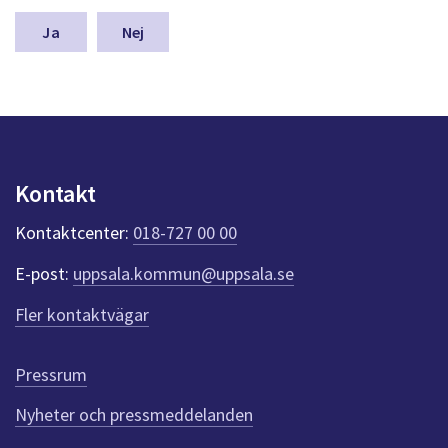
m
n
Nej
a
s
y
n
p
u
n
Kontakt
k
t
Kontaktcenter:
018-727 00 00
e
r
E-post:
uppsala.kommun@uppsala.se
f
ö
Fler kontaktvägar
r
d
e
Pressrum
n
n
Nyheter och pressmeddelanden
a