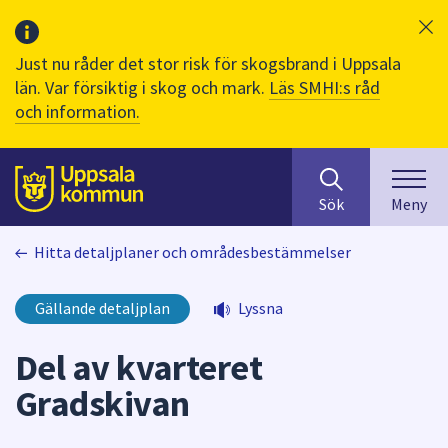
Just nu råder det stor risk för skogsbrand i Uppsala
län. Var försiktig i skog och mark.
Läs SMHI:s råd
och information.
Sök
huvudinnehåll
efter
Till sidans
Sök
Meny
innehåll
på
Hitta detaljplaner och områdesbestämmelser
webbplatsen.
När
du
Gällande detaljplan
Lyssna
börjar
skriva
Del av kvarteret
i
Gradskivan
sökfältet
kommer
sökförslag