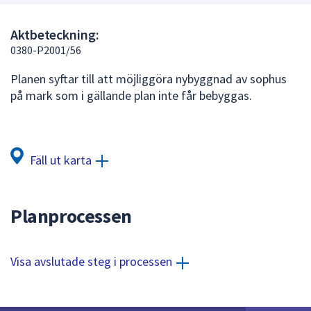
att
presenteras
Aktbeteckning:
under
0380-P2001/56
fältet.
Planen syftar till att möjliggöra nybyggnad av sophus
Använd
på mark som i gällande plan inte får bebyggas.
piltangenterna
för
att
navigera
Fäll ut karta
mellan
sökförslagen
och
Planprocessen
enter
för
att
Visa avslutade steg i processen
välja
något
av