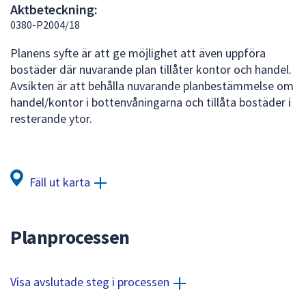
Aktbeteckning:
att
0380-P2004/18
presenteras
under
Planens syfte är att ge möjlighet att även uppföra
fältet.
bostäder där nuvarande plan tillåter kontor och handel.
Använd
Avsikten är att behålla nuvarande planbestämmelse om
piltangenterna
handel/kontor i bottenvåningarna och tillåta bostäder i
för
resterande ytor.
att
navigera
mellan
sökförslagen
Fäll ut karta
och
enter
för
Planprocessen
att
välja
något
Visa avslutade steg i processen
av