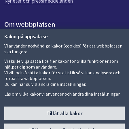
Nyheter och pressmeddelanden
a
s
i
Om webbplatsen
d
a
Om webbplatsen
Kakor på uppsala.se
Vi använder nödvändiga kakor (cookies) för att webbplatsen
Allmänna handlingar och diarium
ska fungera.
Behandling av personuppgifter
Vi skulle vilja sätta lite fler kakor för olika funktioner som
hjälper dig som användare.
Kakor
Vi vill också sätta kakor för statistik så vi kan analysera och
förbättra webbplatsen.
Språk (other languages)
Du kan när du vill ändra dina inställningar.
Tillgänglighetsredogörelse
Läs om vilka kakor vi använder och ändra dina inställningar
Tillåt alla kakor
Fler sätt att följa oss
Till