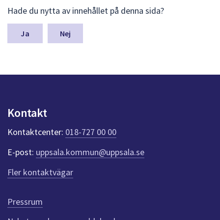
L
Hade du nytta av innehållet på denna sida?
ä
m
n
Nej
a
s
y
n
p
u
n
Kontakt
k
t
Kontaktcenter:
018-727 00 00
e
r
E-post:
uppsala.kommun@uppsala.se
f
ö
Fler kontaktvägar
r
d
e
Pressrum
n
n