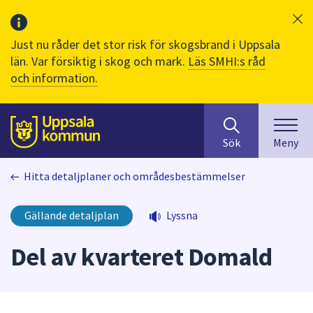
Just nu råder det stor risk för skogsbrand i Uppsala
län. Var försiktig i skog och mark.
Läs SMHI:s råd
och information.
Sök
huvudinnehåll
efter
Till sidans
Sök
Meny
innehåll
på
Hitta detaljplaner och områdesbestämmelser
webbplatsen.
När
du
Gällande detaljplan
Lyssna
börjar
skriva
Del av kvarteret Domald
i
sökfältet
kommer
sökförslag