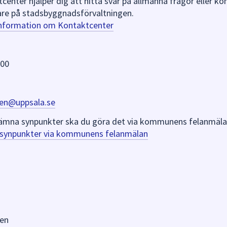
nter hjälper dig att hitta svar på allmänna frågor eller k
re på stadsbyggnadsförvaltningen.
information om Kontaktcenter
 00
en@uppsala.se
er lämna synpunkter ska du göra det via kommunens felanmäla
a synpunkter via kommunens felanmälan
en