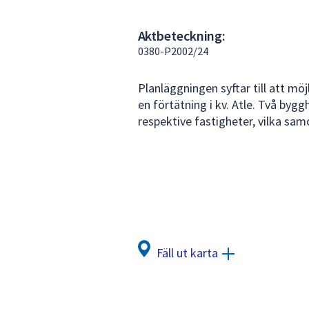
under
fältet.
Aktbeteckning:
Använd
0380-P2002/24
piltangenterna
för
Planläggningen syftar till att m
att
en förtätning i kv. Atle. Två byg
navigera
respektive fastigheter, vilka sa
mellan
sökförslagen
och
enter
för
att
välja
något
Fäll ut karta
av
dem.