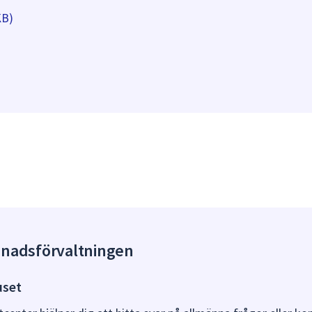
KB)
gnadsförvaltningen
uset