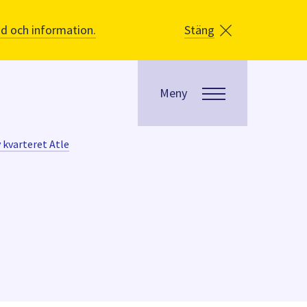
åd och information.
Stäng
Meny
v kvarteret Atle