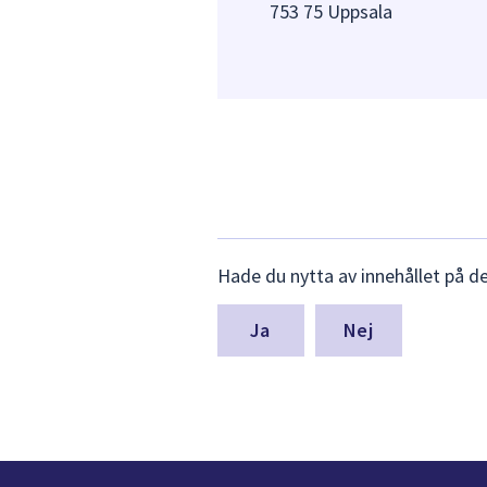
753 75 Uppsala
Lämna
Hade du nytta av innehållet på d
synpunkter
för
denna
Nej
sida