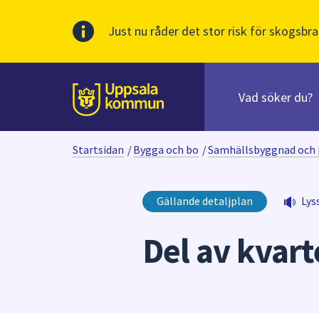
Just nu råder det stor risk för skogsbra
Sök
efter
huvudinnehåll
innehåll
Till sidans
på
webbplatsen.
Startsidan
/
Bygga och bo
/
Samhällsbyggnad och 
När
du
börjar
Gällande detaljplan
Lys
skriva
i
Del av kvart
sökfältet
kommer
sökförslag
att
presenteras