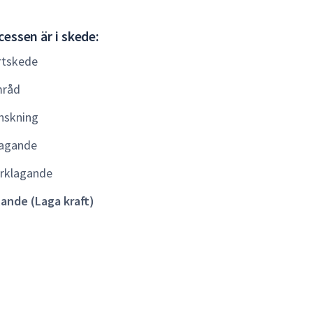
Gällande
essen är i skede:
(Laga
rtskede
kraft)
råd
nskning
agande
rklagande
lande (Laga kraft)