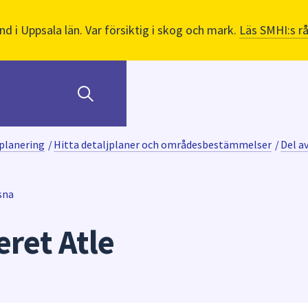
nd i Uppsala län. Var försiktig i skog och mark.
Läs SMHI:s r
planering
/
Hitta detaljplaner och områdesbestämmelser
/
Del a
sna
eret Atle