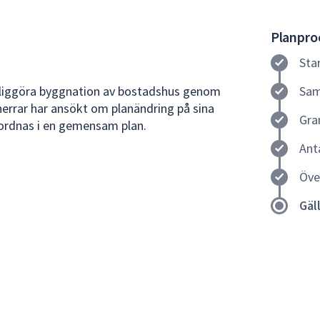
Planproc
Sta
öjliggöra byggnation av bostadshus genom
Sam
gherrar har ansökt om planändring på sina
Gra
mordnas i en gemensam plan.
Ant
Öve
Gäl