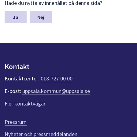
Hade du nytta av innehållet på denna sida?
ä
m
n
Nej
a
s
y
n
p
u
n
Kontakt
k
t
Kontaktcenter:
018-727 00 00
e
r
E-post:
uppsala.kommun@uppsala.se
f
ö
Fler kontaktvägar
r
d
e
Pressrum
n
n
Nyheter och pressmeddelanden