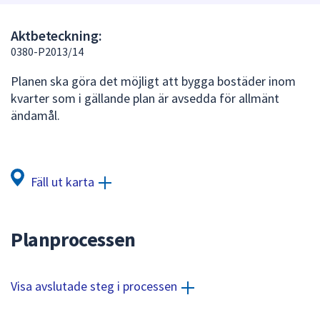
att
presenteras
Aktbeteckning:
under
0380-P2013/14
fältet.
Planen ska göra det möjligt att bygga bostäder inom
Använd
kvarter som i gällande plan är avsedda för allmänt
piltangenterna
ändamål.
för
att
navigera
mellan
Fäll ut karta
sökförslagen
och
enter
Planprocessen
för
att
välja
Visa avslutade steg i processen
något
av