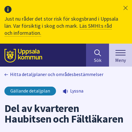
Just nu råder det stor risk för skogsbrand i Uppsala
län. Var försiktig i skog och mark.
Läs SMHI:s råd
och information.
Sök
huvudinnehåll
efter
Till sidans
Sök
Meny
innehåll
på
Hitta detaljplaner och områdesbestämmelser
webbplatsen.
När
du
Gällande detaljplan
Lyssna
börjar
skriva
Del av kvarteren
i
Haubitsen och Fältläkaren
sökfältet
kommer
sökförslag