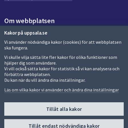
a
s
i
Om webbplatsen
d
a
Om webbplatsen
Kakor på uppsala.se
Vi använder nödvändiga kakor (cookies) för att webbplatsen
Allmänna handlingar och diarium
ska fungera.
Behandling av personuppgifter
Vi skulle vilja sätta lite fler kakor för olika funktioner som
hjälper dig som användare.
Kakor
Vi vill också sätta kakor för statistik så vi kan analysera och
förbättra webbplatsen.
Språk (other languages)
Du kan när du vill ändra dina inställningar.
Tillgänglighetsredogörelse
Läs om vilka kakor vi använder och ändra dina inställningar
Tillåt alla kakor
Fler sätt att följa oss
Till
Tillåt endast nödvändiga kakor