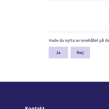
Lämna
Hade du nytta av innehållet på d
synpunkter
för
denna
Nej
sida
Kontakt