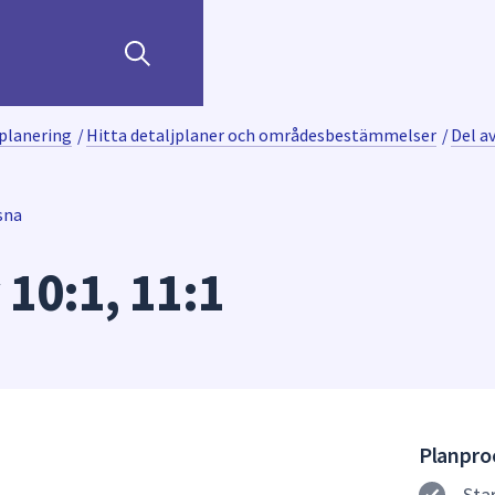
planering
/
Hitta detaljplaner och områdesbestämmelser
/
Del av
sna
 10:1, 11:1
Planproc
Sta