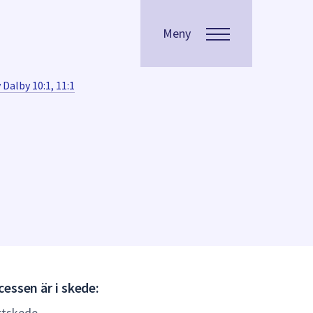
Meny
 Dalby 10:1, 11:1
Gällande
essen är i skede:
(Laga
rtskede