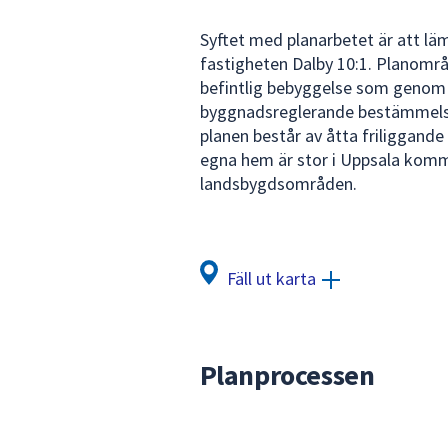
för
Syftet med planarbetet är att l
att
fastigheten Dalby 10:1. Planomr
navigera
befintlig bebyggelse som genom
mellan
byggnadsreglerande bestämmelse
sökförslagen
planen består av åtta friliggande
och
egna hem är stor i Uppsala kommu
enter
landsbygdsområden.
för
att
välja
något
Fäll ut karta
av
dem.
Planprocessen