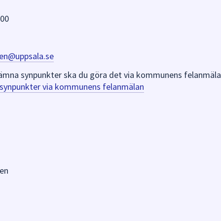
 00
en@uppsala.se
er lämna synpunkter ska du göra det via kommunens felanmäla
a synpunkter via kommunens felanmälan
en