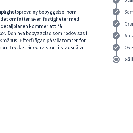
ämplighetspröva ny bebyggelse inom
Sam
ådet omfattar även fastigheter med
Gra
 detaljplanen kommer att få
r. Den nya bebyggelse som redovisas i
Ant
 småhus. Efterfrågan på villatomter för
n. Trycket är extra stort i stadsnära
Öve
Gäl