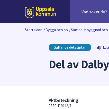
Sök
efter
huvudinnehåll
innehåll
Till sidans
på
webbplatsen.
Startsidan
/
Bygga och bo
/
Samhällsbyggnad och 
När
du
börjar
Gällande detaljplan
Lys
skriva
i
Del av Dalby
sökfältet
kommer
sökförslag
att
presenteras
under
fältet.
Aktbeteckning:
Använd
0380-P2012/1
piltangenterna