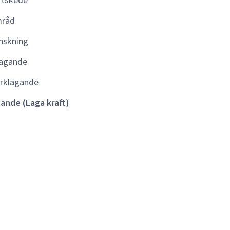
kraft)
råd
nskning
agande
rklagande
lande (Laga kraft)