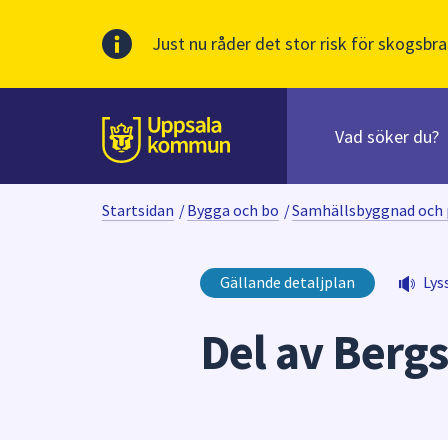
Just nu råder det stor risk för skogsbra
Sök
efter
huvudinnehåll
innehåll
Till sidans
på
webbplatsen.
Startsidan
/
Bygga och bo
/
Samhällsbyggnad och 
När
du
börjar
Gällande detaljplan
Lys
skriva
i
Del av Berg
sökfältet
kommer
sökförslag
att
presenteras