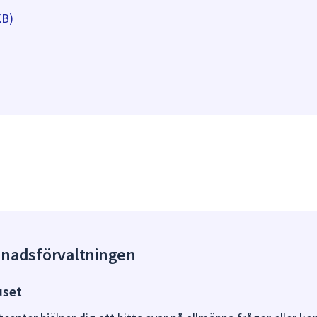
KB)
gnadsförvaltningen
uset