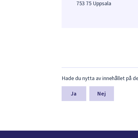
753 75 Uppsala
Lämna
Hade du nytta av innehållet på d
synpunkter
för
denna
Nej
sida