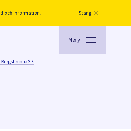
åd och information.
Stäng
Meny
v Bergsbrunna S:3