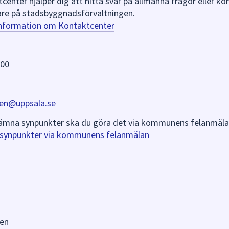
nter hjälper dig att hitta svar på allmänna frågor eller k
re på stadsbyggnadsförvaltningen.
information om Kontaktcenter
 00
en@uppsala.se
er lämna synpunkter ska du göra det via kommunens felanmäla
a synpunkter via kommunens felanmälan
en