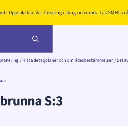
nd i Uppsala län. Var försiktig i skog och mark.
Läs SMHI:s r
planering
/
Hitta detaljplaner och områdesbestämmelser
/
Del a
sna
sbrunna S:3