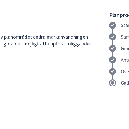
Planproc
Sta
l av planområdet ändra markanvändningen
Sam
tt göra det möjligt att uppföra friliggande
Gra
Ant
Öve
Gäl