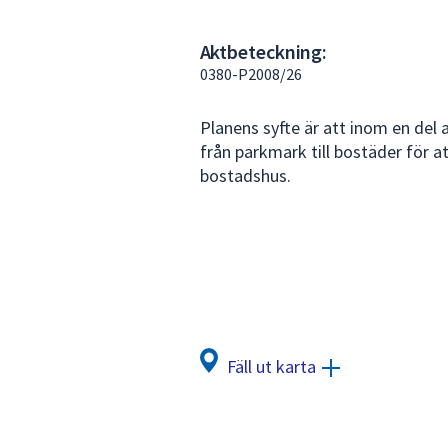
under
fältet.
Aktbeteckning:
Använd
0380-P2008/26
piltangenterna
för
Planens syfte är att inom en de
att
från parkmark till bostäder för a
navigera
bostadshus.
mellan
sökförslagen
och
enter
för
att
välja
något
Fäll ut karta
av
dem.