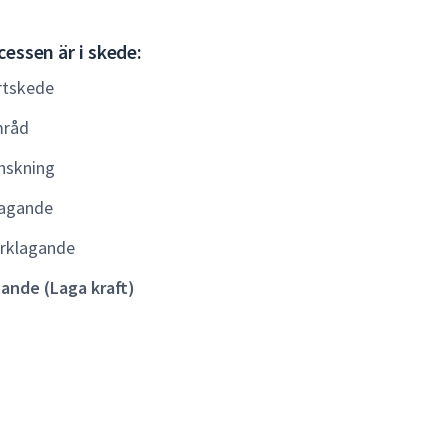
Gällande
essen är i skede:
(Laga
rtskede
kraft)
råd
nskning
agande
rklagande
lande (Laga kraft)