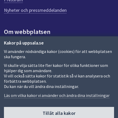
n
n
Nyheter och pressmeddelanden
a
s
i
Om webbplatsen
d
a
Om webbplatsen
Kakor på uppsala.se
Vi använder nödvändiga kakor (cookies) för att webbplatsen
Allmänna handlingar och diarium
ska fungera.
Behandling av personuppgifter
Vi skulle vilja sätta lite fler kakor för olika funktioner som
hjälper dig som användare.
Kakor
Vi vill också sätta kakor för statistik så vi kan analysera och
förbättra webbplatsen.
Språk (other languages)
Du kan när du vill ändra dina inställningar.
Tillgänglighetsredogörelse
Läs om vilka kakor vi använder och ändra dina inställningar
Tillåt alla kakor
Fler sätt att följa oss