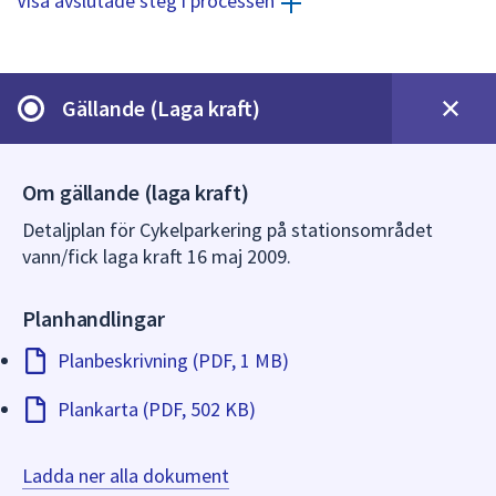
Visa avslutade steg i processen
dem.
Gällande (Laga kraft)
Om gällande (laga kraft)
Detaljplan för Cykelparkering på stationsområdet
vann/fick laga kraft 16 maj 2009.
Planhandlingar
Planbeskrivning (PDF, 1 MB)
Plankarta (PDF, 502 KB)
Ladda ner alla dokument