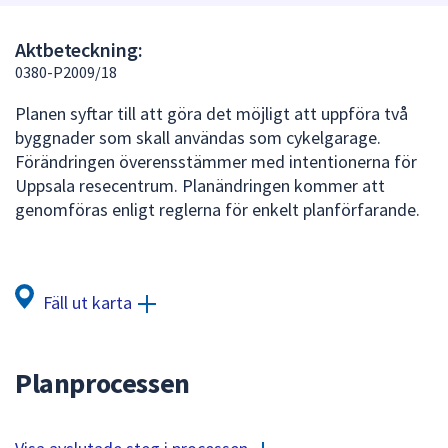
att
presenteras
Aktbeteckning:
under
0380-P2009/18
fältet.
Planen syftar till att göra det möjligt att uppföra två
Använd
byggnader som skall användas som cykelgarage.
piltangenterna
Förändringen överensstämmer med intentionerna för
för
Uppsala resecentrum. Planändringen kommer att
att
genomföras enligt reglerna för enkelt planförfarande.
navigera
mellan
sökförslagen
och
Fäll ut karta
enter
för
att
Planprocessen
välja
något
av