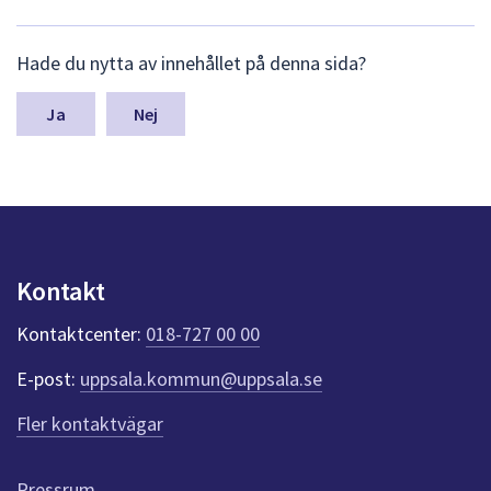
L
Hade du nytta av innehållet på denna sida?
ä
m
n
Nej
a
s
y
n
p
u
n
Kontakt
k
t
Kontaktcenter:
018-727 00 00
e
r
E-post:
uppsala.kommun@uppsala.se
f
ö
Fler kontaktvägar
r
d
e
Pressrum