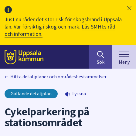
Just nu råder det stor risk för skogsbrand i Uppsala
län. Var försiktig i skog och mark.
Läs SMHI:s råd
och information.
Sök
huvudinnehåll
efter
Till sidans
Sök
Meny
innehåll
på
Hitta detaljplaner och områdesbestämmelser
webbplatsen.
När
du
Gällande detaljplan
Lyssna
börjar
skriva
Cykelparkering på
i
stationsområdet
sökfältet
kommer
sökförslag