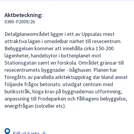
att
presenteras
Aktbeteckning:
under
0380-P2009/26
fältet.
Detaljplaneområdet ligger i ett av Uppsalas mest
Använd
attraktiva lägen i omedelbar närhet till resecentrum.
piltangenterna
Bebyggelsen kommer att innehålla cirka 150-200
för
lägenheter, handelsytor i bottenplanet mot
att
Stationsgatan samt en förskola. Området gränsar till
navigera
resecentrumets byggnader - båghusen. Planen har
mellan
föregåtts av parallella arkitektuppdrag där bland annat
sökförslagen
följande frågor betonats: utvidgat centrum med
och
butiksstråk, höga krav på byggnadernas utformning,
enter
anpassning till Frodeparken och Fålhagens bebyggelse,
för
energifrågan (solceller etc).
att
välja
något
av
Fäll ut karta