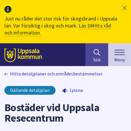
Just nu råder det stor risk för skogsbrand i Uppsala
län. Var försiktig i skog och mark.
Läs SMHI:s råd
och information.
Sök
huvudinnehåll
efter
Till sidans
Sök
Meny
innehåll
på
Hitta detaljplaner och områdesbestämmelser
webbplatsen.
När
du
Gällande detaljplan
Lyssna
börjar
skriva
Bostäder vid Uppsala
i
Resecentrum
sökfältet
kommer
sökförslag