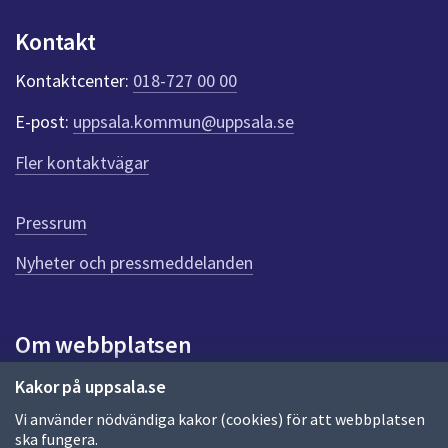
u
n
Kontakt
k
t
Kontaktcenter:
018-727 00 00
e
r
E-post:
uppsala.kommun@uppsala.se
f
ö
Fler kontaktvägar
r
d
e
Pressrum
n
n
Nyheter och pressmeddelanden
a
s
i
Om webbplatsen
d
a
Om webbplatsen
Kakor på uppsala.se
Vi använder nödvändiga kakor (cookies) för att webbplatsen
Allmänna handlingar och diarium
ska fungera.