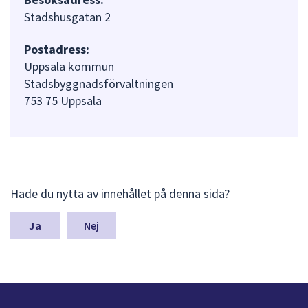
Stadshusgatan 2
Postadress:
Uppsala kommun
Stadsbyggnadsförvaltningen
753 75 Uppsala
L
Hade du nytta av innehållet på denna sida?
ä
m
n
Nej
a
s
y
n
p