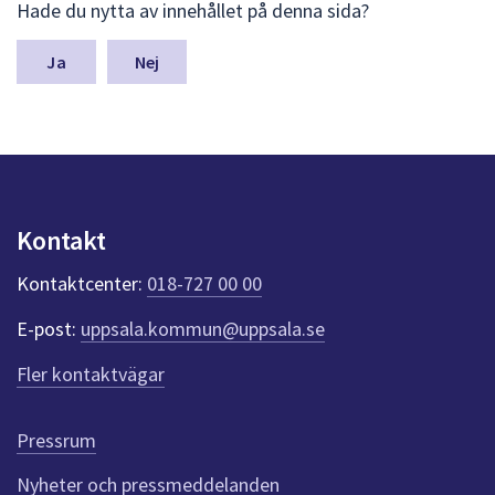
Hade du nytta av innehållet på denna sida?
ä
m
n
Nej
a
s
y
n
p
u
n
Kontakt
k
t
Kontaktcenter:
018-727 00 00
e
r
E-post:
uppsala.kommun@uppsala.se
f
ö
Fler kontaktvägar
r
d
e
Pressrum
n
n
Nyheter och pressmeddelanden