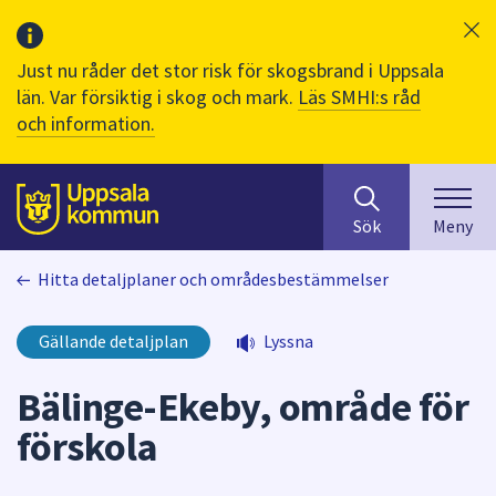
Just nu råder det stor risk för skogsbrand i Uppsala
län. Var försiktig i skog och mark.
Läs SMHI:s råd
och information.
Sök
huvudinnehåll
efter
Till sidans
Sök
Meny
innehåll
på
Hitta detaljplaner och områdesbestämmelser
webbplatsen.
När
du
Gällande detaljplan
Lyssna
börjar
skriva
Bälinge-Ekeby, område för
i
förskola
sökfältet
kommer
sökförslag