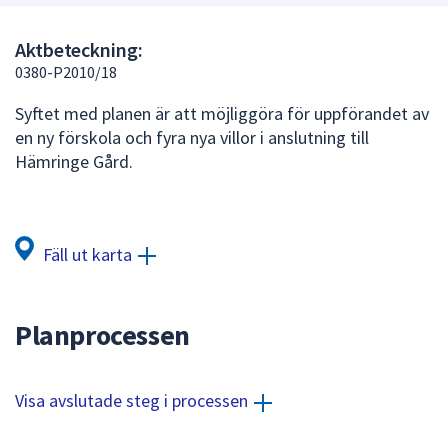
att
presenteras
Aktbeteckning:
under
0380-P2010/18
fältet.
Syftet med planen är att möjliggöra för uppförandet av
Använd
en ny förskola och fyra nya villor i anslutning till
piltangenterna
Hämringe Gård.
för
att
navigera
mellan
Fäll ut karta
sökförslagen
och
enter
Planprocessen
för
att
välja
Visa avslutade steg i processen
något
av