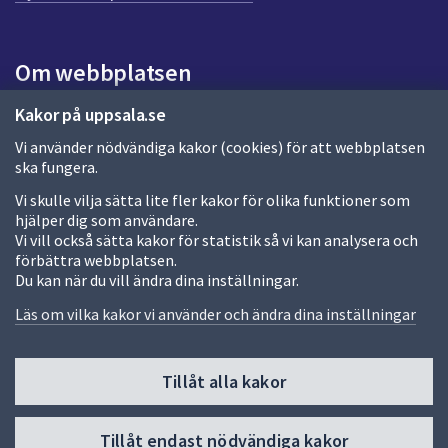
a
s
i
Om webbplatsen
d
a
Om webbplatsen
Kakor på uppsala.se
Vi använder nödvändiga kakor (cookies) för att webbplatsen
Allmänna handlingar och diarium
ska fungera.
Behandling av personuppgifter
Vi skulle vilja sätta lite fler kakor för olika funktioner som
hjälper dig som användare.
Kakor
Vi vill också sätta kakor för statistik så vi kan analysera och
förbättra webbplatsen.
Språk (other languages)
Du kan när du vill ändra dina inställningar.
Tillgänglighetsredogörelse
Läs om vilka kakor vi använder och ändra dina inställningar
Tillåt alla kakor
Fler sätt att följa oss
Till
Tillåt endast nödvändiga kakor