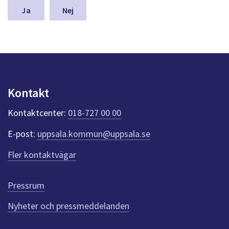
n
Nej
a
s
y
n
p
u
n
Kontakt
k
t
Kontaktcenter:
018-727 00 00
e
r
E-post:
uppsala.kommun@uppsala.se
f
ö
Fler kontaktvägar
r
d
e
Pressrum
n
n
Nyheter och pressmeddelanden
a
s