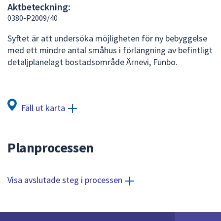
Aktbeteckning:
att
0380-P2009/40
presenteras
under
Syftet är att undersöka möjligheten för ny bebyggelse
fältet.
med ett mindre antal småhus i förlängning av befintligt
Använd
detaljplanelagt bostadsområde Ärnevi, Funbo.
piltangenterna
för
att
navigera
Fäll ut karta
mellan
sökförslagen
och
Planprocessen
enter
för
att
Visa avslutade steg i processen
välja
något
av