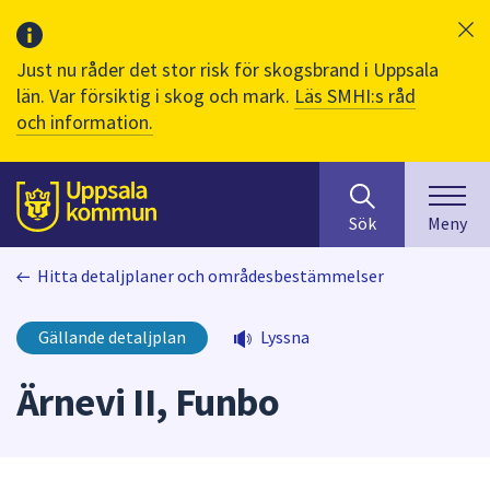
Just nu råder det stor risk för skogsbrand i Uppsala
län. Var försiktig i skog och mark.
Läs SMHI:s råd
och information.
Sök
huvudinnehåll
efter
Till sidans
Sök
Meny
innehåll
på
Hitta detaljplaner och områdesbestämmelser
webbplatsen.
När
du
Gällande detaljplan
Lyssna
börjar
skriva
Ärnevi II, Funbo
i
sökfältet
kommer
sökförslag