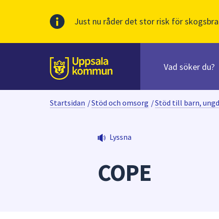
Just nu råder det stor risk för skogsbra
Sök
efter
huvudinnehåll
innehåll
Till sidans
på
webbplatsen.
Startsidan
/
Stöd och omsorg
/
Stöd till barn, ung
När
du
börjar
Lyssna
skriva
i
COPE
sökfältet
kommer
sökförslag
att
presenteras