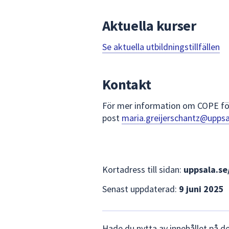
Aktuella kurser
Se aktuella utbildningstillfällen
Kontakt
För mer information om COPE förä
post
maria.greijerschantz@uppsa
Kortadress till sidan:
uppsala.se
Senast uppdaterad:
9 juni 2025
Lämna
Hade du nytta av innehållet på d