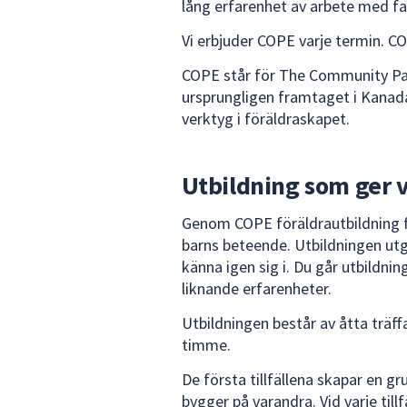
lång erfarenhet av arbete med fam
Vi erbjuder COPE varje termin. CO
COPE står för The Community P
ursprungligen framtaget i Kanada 
verktyg i föräldraskapet.
Utbildning som ger 
Genom COPE föräldrautbildning få
barns beteende. Utbildningen utg
känna igen sig i. Du går utbildn
liknande erfarenheter.
Utbildningen består av åtta träff
timme.
De första tillfällena skapar en gr
bygger på varandra. Vid varje tillf