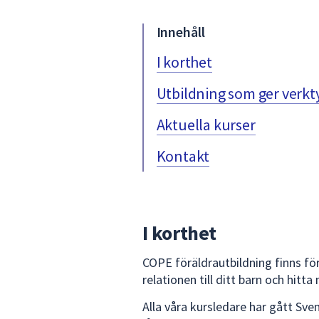
under
fältet.
Innehåll
Använd
piltangenterna
I korthet
för
Utbildning som ger verkt
att
navigera
Aktuella kurser
mellan
sökförslagen
Kontakt
och
enter
för
att
I korthet
välja
något
COPE föräldrautbildning finns för
av
relationen till ditt barn och hitta
dem.
Alla våra kursledare har gått Sv