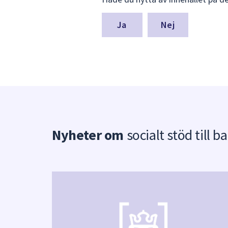
synpunkter
för
denna
Nej
sida
Nyheter om
socialt stöd till b