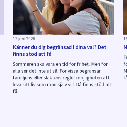
17 juni 2026
1
Känner du dig begränsad i dina val? Det
N
finns stöd att få
F
Sommaren ska vara en tid för frihet. Men för
f
alla ser det inte ut så. För vissa begränsar
M
familjens eller släktens regler möjligheten att
f
leva sitt liv som man själv vill. Då finns stöd att
få.