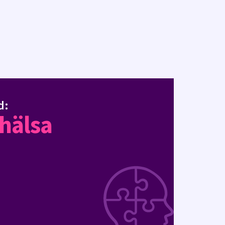
d:
hälsa