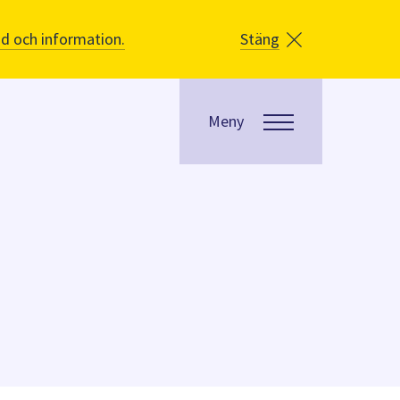
åd och information.
Stäng
Meny