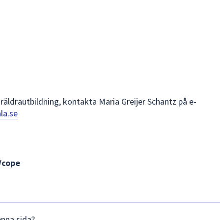
ldrautbildning, kontakta Maria Greijer Schantz på e-
la.se
/cope
enna sida?