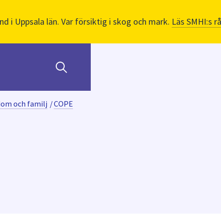
nd i Uppsala län. Var försiktig i skog och mark.
Läs SMHI:s r
dom och familj
/
COPE