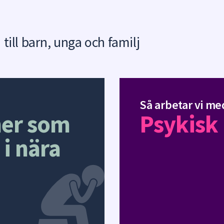
 till barn, unga och familj
Så arbetar vi me
ner som
Psykisk 
 i nära