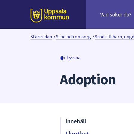
Sök
efter
huvudinnehåll
innehåll
Till sidans
på
webbplatsen.
Startsidan
/
Stöd och omsorg
/
Stöd till barn, ung
När
du
börjar
Lyssna
skriva
i
Adoption
sökfältet
kommer
sökförslag
att
presenteras
under
fältet.
Innehåll
Använd
piltangenterna
I korthet