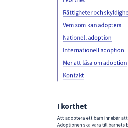
för
Rättigheter och skyldigh
att
navigera
Vem som kan adoptera
mellan
sökförslagen
Nationell adoption
och
enter
Internationell adoption
för
att
Mer att läsa om adoption
välja
något
Kontakt
av
dem.
I korthet
Att adoptera ett barn innebär att
Adoptionen ska vara till barnets b