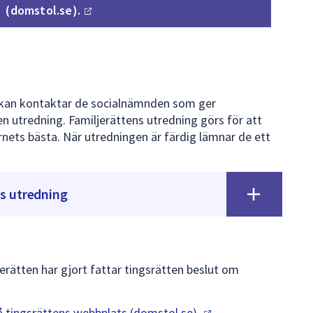
(domstol.se).
sökan kontaktar de socialnämnden som ger
en utredning. Familjerättens utredning görs för att
nets bästa. När utredningen är färdig lämnar de ett
s utredning
erätten har gjort fattar tingsrätten beslut om
å tingsrättens webbplats
(domstol.se).