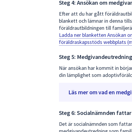
Steg 4: Ansökan om medgiva
Efter att du har gått föräldraut
blankett och lämnar in denna t
föräldrautbildningen till familjerä
Ladda ner blanketten Ansökan o
föräldraskapsstöds webbplats
(m
Steg 5: Medgivandeutrednin
När ansökan har kommit in börja
din lämplighet som adoptivföräld
Läs mer om vad en medgi
Steg 6: Socialnämnden fattar
Det är socialnämnden som fattar 
medgivandeutredning som familj