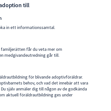
adoption till
n
oka in ett informationssamtal.
familjerätten får du veta mer om
n medgivandeutredning går till.
äldrautbildning för blivande adoptivföräldrar.
tivbarnets behov, och vad det innebär att vara
 Du själv anmäler dig till någon av de godkända
om aktuell föräldrautbildning ges under