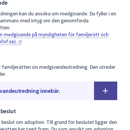
nde
bildningen kan du ansöka om medgivande. Du fyller i en
illsammans med intyg om den genomförda
tten.
m medgivande på myndigheten för familjerätt och
fof.se).
g
r familjerätten sin medgivandeutredning. Den utreder
er.
vandeutredning innebär.
 beslut
beslut om adoption. Till grund för beslutet ligger den
erätten har tagit fram. Du som ansökt om adoption