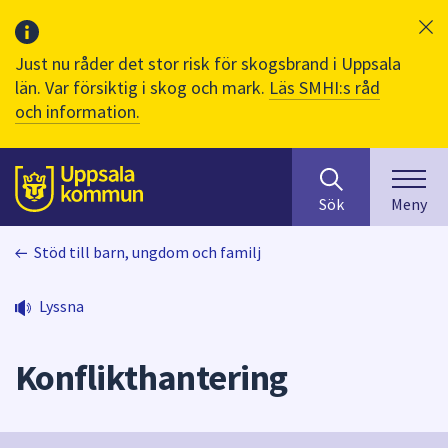
Just nu råder det stor risk för skogsbrand i Uppsala
län. Var försiktig i skog och mark.
Läs SMHI:s råd
och information.
Sök
huvudinnehåll
efter
Till sidans
Sök
Meny
innehåll
på
Stöd till barn, ungdom och familj
webbplatsen.
När
du
Lyssna
börjar
skriva
Konflikthantering
i
sökfältet
kommer
sökförslag