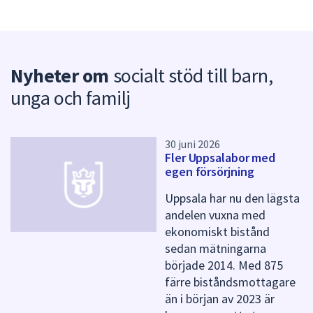
dem.
s
y
n
p
Nyheter om
socialt stöd till barn,
u
n
unga och familj
k
t
e
r
30 juni 2026
Fler Uppsalabor med
f
egen försörjning
ö
r
Uppsala har nu den lägsta
d
andelen vuxna med
e
ekonomiskt bistånd
n
n
sedan mätningarna
a
började 2014. Med 875
s
färre biståndsmottagare
i
än i början av 2023 är
d