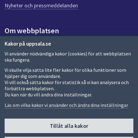
Nyheter och pressmeddelanden
Om webbplatsen
Om webbplatsen
Kakor på uppsala.se
Vi använder nödvändiga kakor (cookies) för att webbplatsen
Allmänna handlingar och diarium
ska fungera.
Behandling av personuppgifter
Vi skulle vilja sätta lite fler kakor för olika funktioner som
hjälper dig som användare.
Kakor
Vi vill också sätta kakor för statistik så vi kan analysera och
förbättra webbplatsen.
Språk (other languages)
Du kan när du vill ändra dina inställningar.
Tillgänglighetsredogörelse
Läs om vilka kakor vi använder och ändra dina inställningar
Tillåt alla kakor
Fler sätt att följa oss