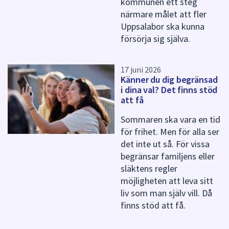
kommunen ett steg
a
närmare målet att fler
Uppsalabor ska kunna
försörja sig själva.
17 juni 2026
Känner du dig begränsad
i dina val? Det finns stöd
att få
Sommaren ska vara en tid
för frihet. Men för alla ser
det inte ut så. För vissa
begränsar familjens eller
släktens regler
möjligheten att leva sitt
liv som man själv vill. Då
finns stöd att få.