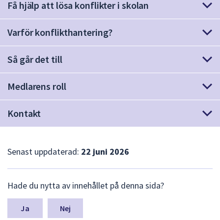
Få hjälp att lösa konflikter i skolan
att
presenteras
Varför konflikthantering?
under
fältet.
Använd
Så går det till
piltangenterna
för
Medlarens roll
att
navigera
Kontakt
mellan
sökförslagen
och
Senast uppdaterad:
22 juni 2026
enter
för
att
L
Hade du nytta av innehållet på denna sida?
välja
ä
m
något
n
Nej
av
a