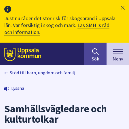
Just nu råder det stor risk för skogsbrand i Uppsala
län. Var försiktig i skog och mark.
Läs SMHI:s råd
och information.
Sök
huvudinnehåll
efter
Till sidans
Sök
Meny
innehåll
på
Stöd till barn, ungdom och familj
webbplatsen.
När
du
Lyssna
börjar
skriva
Samhällsvägledare och
i
sökfältet
kulturtolkar
kommer
sökförslag