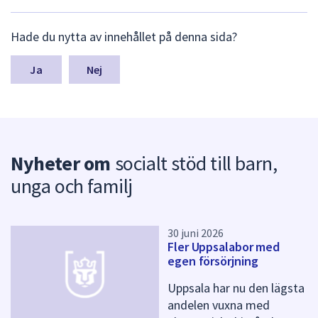
dem.
L
Hade du nytta av innehållet på denna sida?
ä
m
n
Nej
a
s
y
n
p
Nyheter om
socialt stöd till barn,
u
n
unga och familj
k
t
e
r
30 juni 2026
Fler Uppsalabor med
f
egen försörjning
ö
r
Uppsala har nu den lägsta
d
andelen vuxna med
e