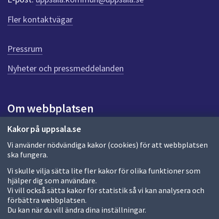
Fler kontaktvägar
Pressrum
Nyheter och pressmeddelanden
Om webbplatsen
Om webbplatsen
Kakor på uppsala.se
Vi använder nödvändiga kakor (cookies) för att webbplatsen
Allmänna handlingar och diarium
ska fungera.
Behandling av personuppgifter
Vi skulle vilja sätta lite fler kakor för olika funktioner som
hjälper dig som användare.
Kakor
Vi vill också sätta kakor för statistik så vi kan analysera och
förbättra webbplatsen.
Språk (other languages)
Du kan när du vill ändra dina inställningar.