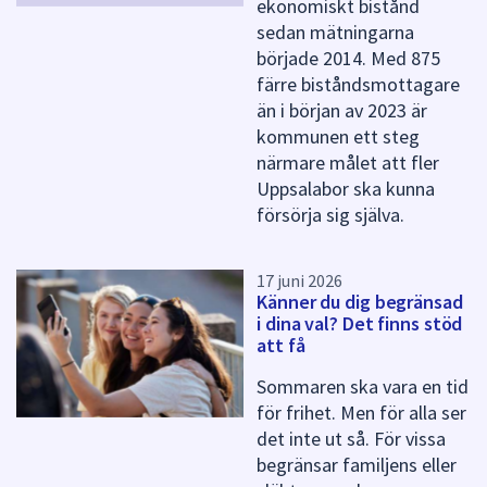
ekonomiskt bistånd
n
n
sedan mätningarna
a
började 2014. Med 875
s
färre biståndsmottagare
i
än i början av 2023 är
d
kommunen ett steg
a
närmare målet att fler
Uppsalabor ska kunna
försörja sig själva.
17 juni 2026
Känner du dig begränsad
i dina val? Det finns stöd
att få
Sommaren ska vara en tid
för frihet. Men för alla ser
det inte ut så. För vissa
begränsar familjens eller