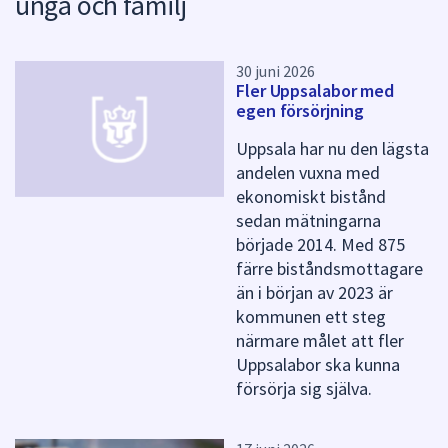
unga och familj
k
t
e
r
30 juni 2026
Fler Uppsalabor med
f
egen försörjning
ö
r
Uppsala har nu den lägsta
d
andelen vuxna med
e
ekonomiskt bistånd
n
n
sedan mätningarna
a
började 2014. Med 875
s
färre biståndsmottagare
i
än i början av 2023 är
d
kommunen ett steg
a
närmare målet att fler
Uppsalabor ska kunna
försörja sig själva.