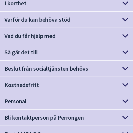
I korthet
att
presenteras
Varför du kan behöva stöd
under
fältet.
Använd
Vad du får hjälp med
piltangenterna
för
Så går det till
att
navigera
Beslut från socialtjänsten behövs
mellan
sökförslagen
Kostnadsfritt
och
enter
för
Personal
att
välja
Bli kontaktperson på Perrongen
något
av