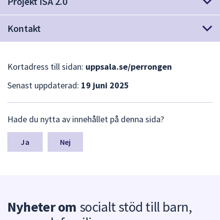
Projekt ISA 2.0
dem.
Kontakt
Kortadress till sidan:
uppsala.se/perrongen
Senast uppdaterad:
19 juni 2025
L
Hade du nytta av innehållet på denna sida?
ä
m
n
Nej
a
s
y
n
p
Nyheter om
socialt stöd till barn,
u
n