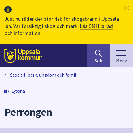
Just nu råder det stor risk för skogsbrand i Uppsala
län. Var försiktig i skog och mark.
Läs SMHI:s råd
och information.
Sök
huvudinnehåll
efter
Till sidans
Sök
Meny
innehåll
på
Stöd till barn, ungdom och familj
webbplatsen.
När
du
Lyssna
börjar
skriva
Perrongen
i
sökfältet
kommer
sökförslag