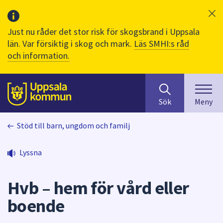
Just nu råder det stor risk för skogsbrand i Uppsala
län. Var försiktig i skog och mark.
Läs SMHI:s råd
och information.
Sök
huvudinnehåll
efter
Till sidans
Sök
Meny
innehåll
på
Stöd till barn, ungdom och familj
webbplatsen.
När
du
Lyssna
börjar
skriva
Hvb – hem för vård eller
i
sökfältet
boende
kommer
sökförslag