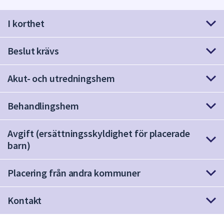
att
I korthet
presenteras
under
fältet.
Beslut krävs
Använd
piltangenterna
Akut- och utredningshem
för
att
Behandlingshem
navigera
mellan
sökförslagen
Avgift (ersättningsskyldighet för placerade
och
barn)
enter
för
Placering från andra kommuner
att
välja
Kontakt
något
av