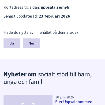
dem.
Kortadress till sidan:
uppsala.se/hvb
Senast uppdaterad:
23 februari 2026
L
Hade du nytta av innehållet på denna sida?
ä
m
n
Nej
a
s
y
n
p
Nyheter om
socialt stöd till barn,
u
n
unga och familj
k
t
e
r
30 juni 2026
Fler Uppsalabor med
f