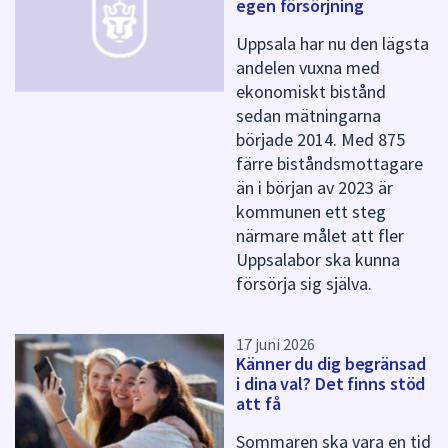
egen försörjning
ö
r
Uppsala har nu den lägsta
d
andelen vuxna med
e
ekonomiskt bistånd
n
n
sedan mätningarna
a
började 2014. Med 875
s
färre biståndsmottagare
i
än i början av 2023 är
d
kommunen ett steg
a
närmare målet att fler
Uppsalabor ska kunna
försörja sig själva.
17 juni 2026
Känner du dig begränsad
i dina val? Det finns stöd
att få
Sommaren ska vara en tid