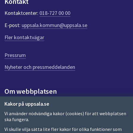
Kontakt
Kontaktcenter:
018-727 00 00
E-post:
uppsala.kommun@uppsala.se
Fler kontaktvägar
Pressrum
Nyheter och pressmeddelanden
Om webbplatsen
Om webbplatsen
Kakor på uppsala.se
Vi använder nödvändiga kakor (cookies) för att webbplatsen
Allmänna handlingar och diarium
ska fungera.
Behandling av personuppgifter
Vi skulle vilja sätta lite fler kakor för olika funktioner som