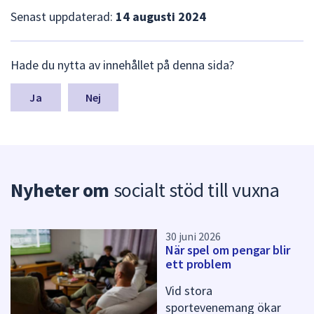
dem.
Senast uppdaterad:
14 augusti 2024
L
Hade du nytta av innehållet på denna sida?
ä
m
n
Nej
a
s
y
n
p
Nyheter om
socialt stöd till vuxna
u
n
k
t
30 juni 2026
e
När spel om pengar blir
r
ett problem
f
ö
Vid stora
r
sportevenemang ökar