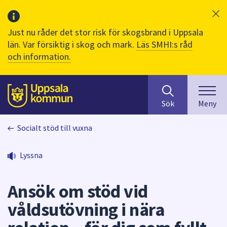
Just nu råder det stor risk för skogsbrand i Uppsala
län. Var försiktig i skog och mark.
Läs SMHI:s råd
och information.
Sök
huvudinnehåll
efter
Till sidans
Sök
Meny
innehåll
på
Socialt stöd till vuxna
webbplatsen.
När
du
Lyssna
börjar
skriva
Ansök om stöd vid
i
sökfältet
våldsutövning i nära
kommer
sökförslag