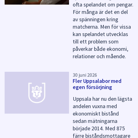
d
ofta spelandet om pengar.
e
För många är det en del
n
av spänningen kring
n
matcherna. Men för vissa
a
kan spelandet utvecklas
s
i
till ett problem som
d
påverkar både ekonomi,
a
relationer och mående.
30 juni 2026
Fler Uppsalabor med
egen försörjning
Uppsala har nu den lägsta
andelen vuxna med
ekonomiskt bistånd
sedan mätningarna
började 2014. Med 875
färre biståndsmottagare