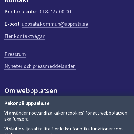
Kontaktcenter:
018-727 00 00
E-post:
uppsala.kommun@uppsala.se
Fler kontaktvägar
Pressrum
Nyheter och pressmeddelanden
Om webbplatsen
Om webbplatsen
Kakor på uppsala.se
Vi använder nödvändiga kakor (cookies) för att webbplatsen
Allmänna handlingar och diarium
ska fungera.
Behandling av personuppgifter
Vi skulle vilja sätta lite fler kakor för olika funktioner som