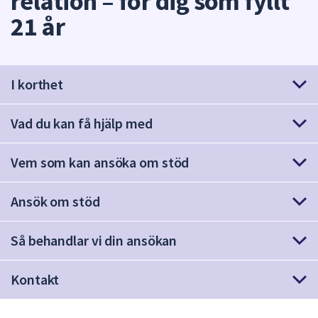
relation – för dig som fyllt
att
21 år
presenteras
under
fältet.
I korthet
Använd
piltangenterna
för
Vad du kan få hjälp med
att
navigera
Vem som kan ansöka om stöd
mellan
sökförslagen
Ansök om stöd
och
enter
för
Så behandlar vi din ansökan
att
välja
Kontakt
något
av