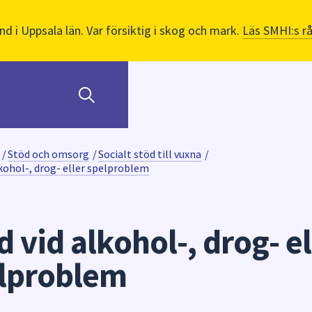
nd i Uppsala län. Var försiktig i skog och mark.
Läs SMHI:s r
/
Stöd och omsorg
/
Socialt stöd till vuxna
/
lkohol-, drog- eller spelproblem
d vid alkohol-, drog- el
lproblem