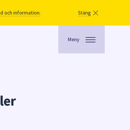
åd och information.
Stäng
Meny
ler