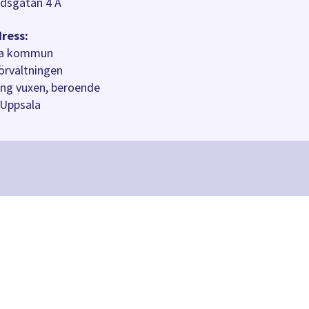
dsgatan 4 A
ress:
la kommun
örvaltningen
ing vuxen, beroende
 Uppsala