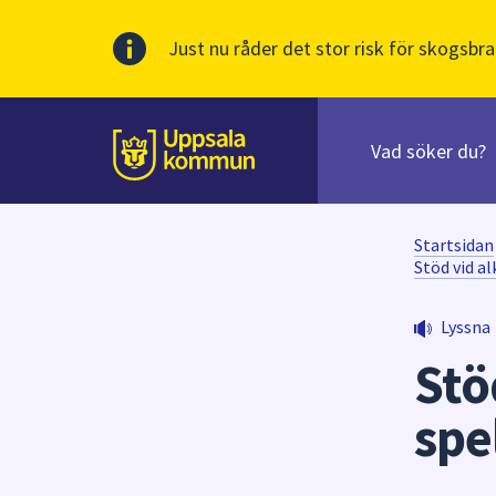
Just nu råder det stor risk för skogsbra
Sök
efter
huvudinnehåll
innehåll
Till sidans
på
webbplatsen.
När
Startsidan
du
Stöd vid a
börjar
skriva
Lyssna
i
Stö
sökfältet
kommer
spe
sökförslag
att
presenteras