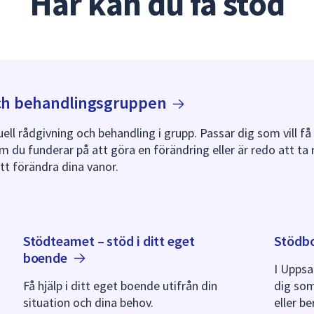
Här kan du få stöd
ch
behandlingsgruppen
uell rådgivning och behandling i grupp. Passar dig som vill få 
m du funderar på att göra en förändring eller är redo att ta
tt förändra dina vanor.
Stödteamet – stöd i ditt eget
Stödb
boende
I Upps
Få hjälp i ditt eget boende utifrån din
dig som
situation och dina behov.
eller b