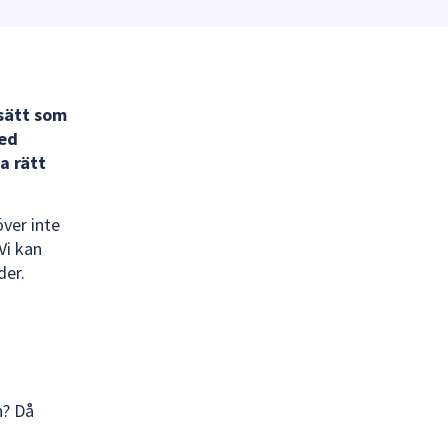
 sätt som
med
a rätt
över inte
Vi kan
der.
n? Då