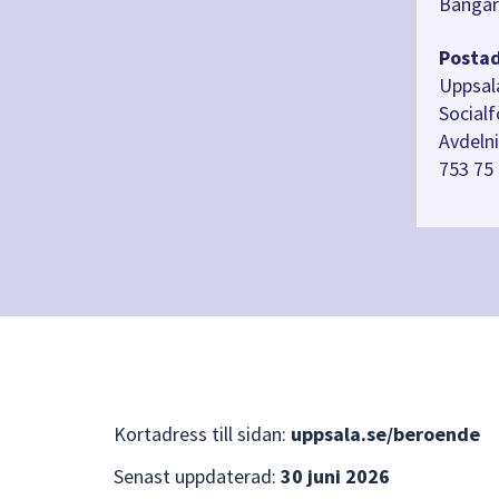
Bangår
Postad
Uppsa
Socialf
Avdeln
753 75
Kortadress till sidan:
uppsala.se/beroende
Senast uppdaterad:
30 juni 2026