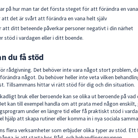
ar på hur man tar det första steget för att förändra en vana
 att det är svårt att förändra en vana helt själv
 att ditt beteende påverkar personer negativt i din närhet
r stöd i vardagen eller i ditt boende.
n du få stöd
för rådgivning. Det behöver inte vara något stort problem, d
l förändra något. Du behöver heller inte veta vilken behandli
t. Tillsammans hittar vi rätt stöd för dig och din situation.
skadligt bruk eller beroende kan se olika ut beroende på vad
Det kan till exempel handla om att prata med någon enskilt, g
gsprogram under en längre tid eller få praktiskt stöd i var
pel hjälp att skapa rutiner eller komma in i nya sociala samm
nns flera verksamheter som erbjuder olika typer av stöd. Ett 
många är att starta hos Råd- och behandlingsgruppen.