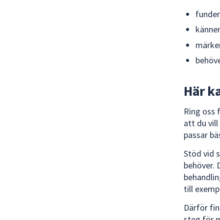
funder
känner
märker
behöve
Här ka
Ring oss 
att du vil
passar bäs
Stöd vid 
behöver. 
behandlin
till exem
Därför fi
steg för 