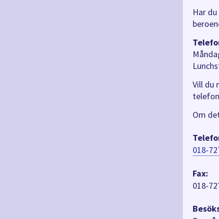
Har du
beroen
Telefo
Måndag
Lunchs
Vill du
telef
Om det 
Telefo
018-72
Fax:
018-72
Besöks