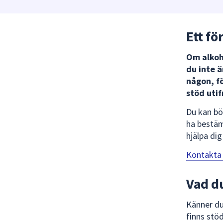
under
fältet.
Använd
Ett fö
piltangenterna
för
Om alkoho
att
du inte ä
navigera
någon, fö
mellan
stöd utif
sökförslagen
Du kan bö
och
ha bestäm
enter
hjälpa dig
för
att
Kontakta
välja
något
Vad d
av
dem.
Känner du
finns stöd