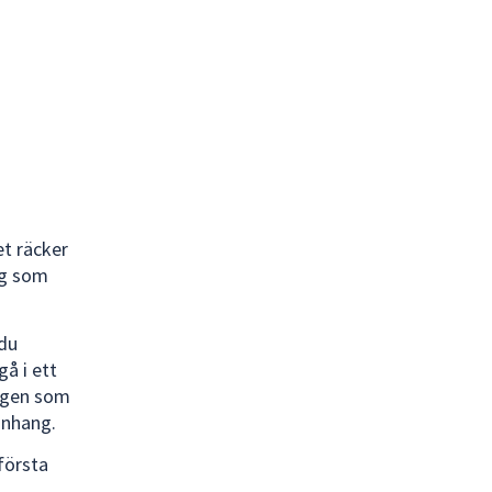
et räcker
ng som
 du
å i ett
dagen som
anhang.
första