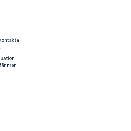
 kontakta
t.
tuation
 får mer