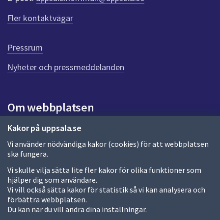
Fler kontaktvägar
Pressrum
Nyheter och pressmeddelanden
Om webbplatsen
Om webbplatsen
Kakor på uppsala.se
Vi använder nödvändiga kakor (cookies) för att webbplatsen
Allmänna handlingar och diarium
ska fungera.
Behandling av personuppgifter
Vi skulle vilja sätta lite fler kakor för olika funktioner som
hjälper dig som användare.
Kakor
Vi vill också sätta kakor för statistik så vi kan analysera och
förbättra webbplatsen.
Språk (other languages)
Du kan när du vill ändra dina inställningar.