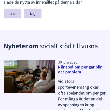
dem.
Hade du nytta av innehållet på denna sida?
ä
m
n
Nej
a
s
y
n
p
Nyheter om
socialt stöd till vuxna
u
n
k
t
30 juni 2026
e
När spel om pengar blir
r
ett problem
f
ö
Vid stora
r
sportevenemang ökar
d
ofta spelandet om pengar.
e
För många är det en del
n
av spänningen kring
n