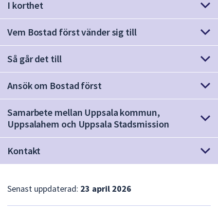
I korthet
att
presenteras
Vem Bostad först vänder sig till
under
fältet.
Använd
Så går det till
piltangenterna
för
Ansök om Bostad först
att
navigera
Samarbete mellan Uppsala kommun,
mellan
Uppsalahem och Uppsala Stadsmission
sökförslagen
och
Kontakt
enter
för
att
välja
Senast uppdaterad:
23 april 2026
något
av
L