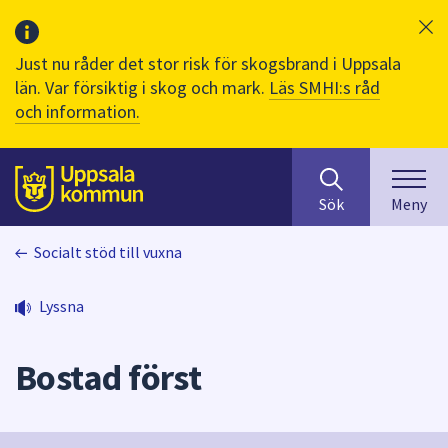
Just nu råder det stor risk för skogsbrand i Uppsala
län. Var försiktig i skog och mark.
Läs SMHI:s råd
och information.
Sök
huvudinnehåll
efter
Till sidans
Sök
Meny
innehåll
på
Socialt stöd till vuxna
webbplatsen.
När
du
Lyssna
börjar
skriva
Bostad först
i
sökfältet
kommer
sökförslag