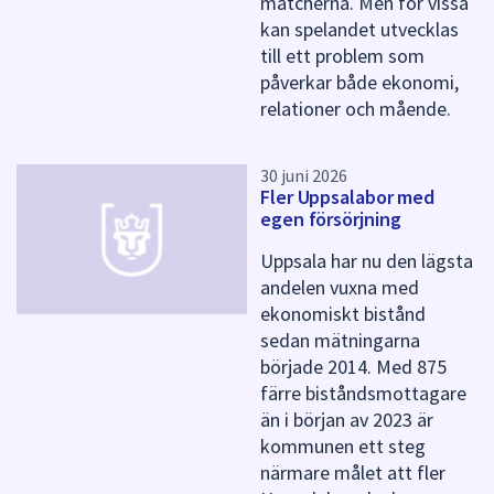
matcherna. Men för vissa
a
kan spelandet utvecklas
s
i
till ett problem som
d
påverkar både ekonomi,
a
relationer och mående.
30 juni 2026
Fler Uppsalabor med
egen försörjning
Uppsala har nu den lägsta
andelen vuxna med
ekonomiskt bistånd
sedan mätningarna
började 2014. Med 875
färre biståndsmottagare
än i början av 2023 är
kommunen ett steg
närmare målet att fler