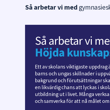
Så arbetar vi med
gymnasies
Så arbetar vi me
Höjda kunskaps
Ett av skolans viktigaste uppdrag
barns och ungas skillnader i uppvä
bakgrund och förutsättningar ska 
en likvärdig chans att lyckas i sko
utbildning ut i livet. Många verk
och samverka för att nå målet om 