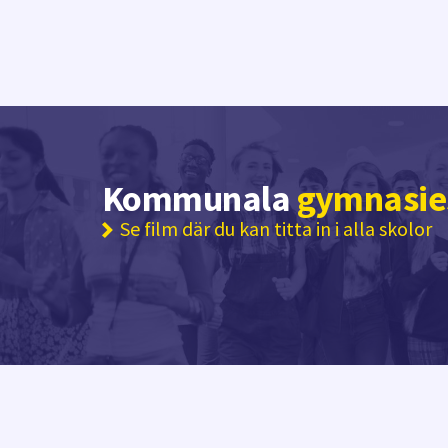
Kommunala
gymnasie
Se film där du kan titta in i alla skolor