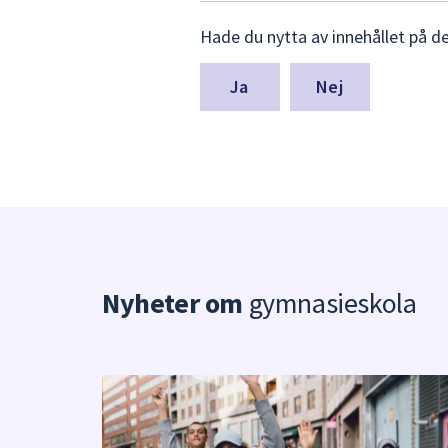
Lämna
Hade du nytta av innehållet på d
synpunkter
för
denna
Nej
sida
Nyheter om
gymnasieskola