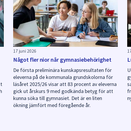
17 juni 2026
1
Något fler nior når gymnasiebehörighet
L
De första preliminära kunskapsresultaten för
U
eleverna på de kommunala grundskolorna för
g
lt
läsåret 2025/26 visar att 83 procent av eleverna
s
h
gick ut årskurs 9 med godkända betyg för att
f
kunna söka till gymnasiet. Det är en liten
n
ökning jämfört med föregående år.