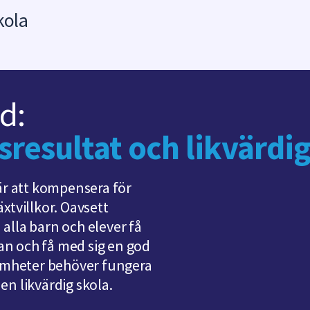
kola
d:
resultat och likvärdig
 är att kompensera för
xtvillkor. Oavsett
alla barn och elever få
lan och få med sig en god
samheter behöver fungera
en likvärdig skola.