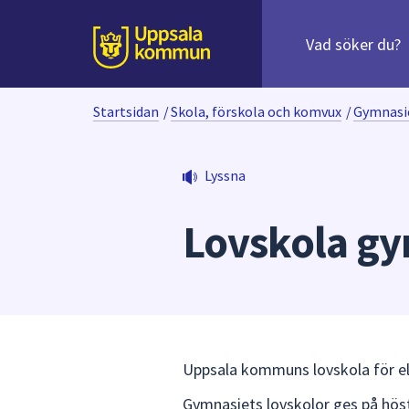
Sök
efter
huvudinnehåll
innehåll
Till sidans
på
webbplatsen.
Startsidan
/
Skola, förskola och komvux
/
Gymnasi
När
du
börjar
Lyssna
skriva
i
Lovskola gy
sökfältet
kommer
sökförslag
att
presenteras
under
fältet.
Uppsala kommuns lovskola för ele
Använd
Gymnasiets lovskolor ges på höst
piltangenterna