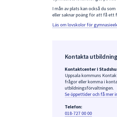
för
I mån av plats kan också du som 
att
eller saknar poäng för att få ett
navigera
mellan
Läs om lovskolor för gymnasieel
sökförslagen
och
enter
för
att
Kontakta utbildnin
välja
något
Kontaktcenter i Stadshu
av
Uppsala kommuns Kontaktce
dem.
frågor eller komma i kont
utbildningsförvaltningen.
Se öppettider och få mer 
Telefon:
018-727 00 00