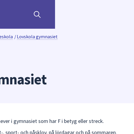
eskola
/
Lovskola gymnasiet
mnasiet
ver i gymnasiet som har F i betyg eller streck.
-, sport- och påsklov, på lördagar och på sommaren.