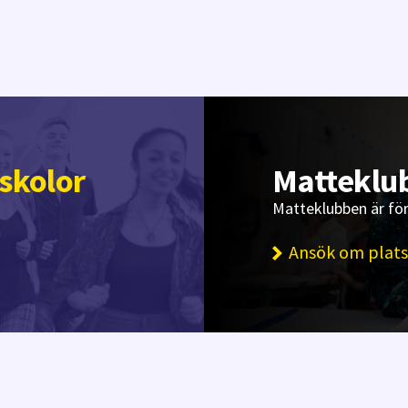
skolor
Matteklu
Matteklubben är för
Ansök om plats