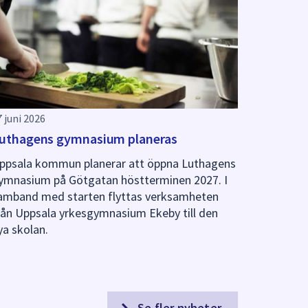
7 juni 2026
uthagens gymnasium planeras
ppsala kommun planerar att öppna Luthagens
ymnasium på Götgatan höstterminen 2027. I
amband med starten flyttas verksamheten
rån Uppsala yrkesgymnasium Ekeby till den
ya skolan.
Se fler nyheter