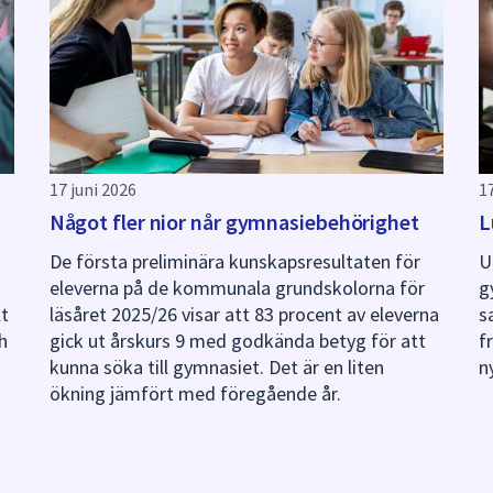
17 juni 2026
1
Något fler nior når gymnasiebehörighet
L
De första preliminära kunskapsresultaten för
U
eleverna på de kommunala grundskolorna för
g
lt
läsåret 2025/26 visar att 83 procent av eleverna
s
h
gick ut årskurs 9 med godkända betyg för att
f
kunna söka till gymnasiet. Det är en liten
n
ökning jämfört med föregående år.