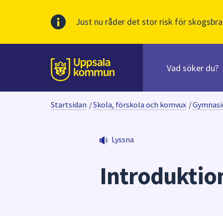
Just nu råder det stor risk för skogsbra
Sök
efter
huvudinnehåll
innehåll
Till sidans
på
webbplatsen.
Startsidan
/
Skola, förskola och komvux
/
Gymnasi
När
du
börjar
Lyssna
skriva
i
Introdukti
sökfältet
kommer
sökförslag
att
presenteras