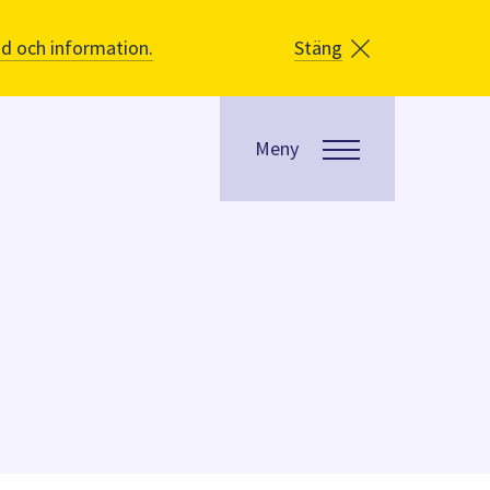
åd och information.
Stäng
Meny