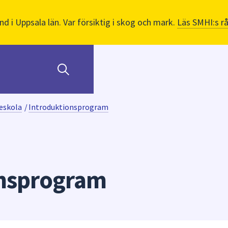
nd i Uppsala län. Var försiktig i skog och mark.
Läs SMHI:s r
eskola
/
Introduktionsprogram
onsprogram