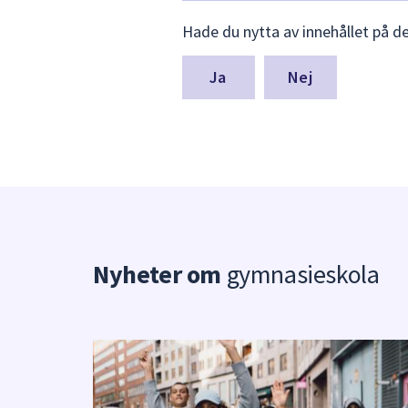
Lämna
Hade du nytta av innehållet på d
synpunkter
för
denna
Nej
sida
Nyheter om
gymnasieskola