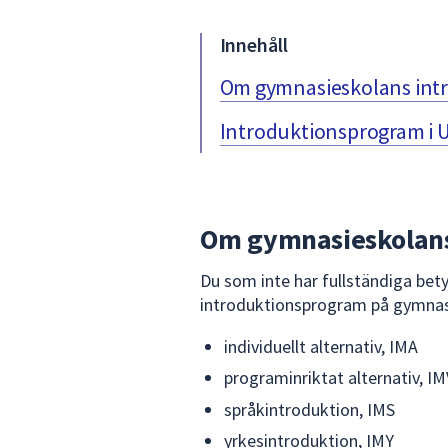
under
fältet.
Innehåll
Använd
piltangenterna
Om gymnasieskolans int
för
Introduktionsprogram i 
att
navigera
mellan
sökförslagen
och
Om gymnasieskolans
enter
för
Du som inte har fullständiga bet
att
introduktionsprogram på gymnasi
välja
individuellt alternativ, IMA
något
av
programinriktat alternativ, IM
dem.
språkintroduktion, IMS
yrkesintroduktion, IMY