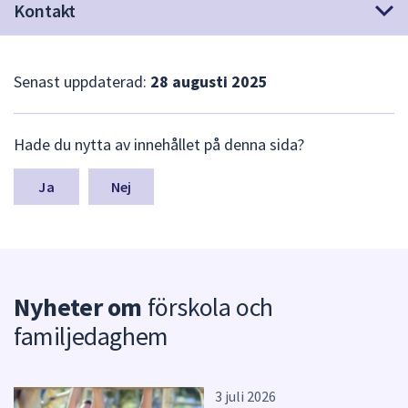
Kontakt
Senast uppdaterad:
28 augusti 2025
L
Hade du nytta av innehållet på denna sida?
ä
m
n
Nej
a
s
y
n
p
Nyheter om
förskola och
u
n
familjedaghem
k
t
e
r
3 juli 2026