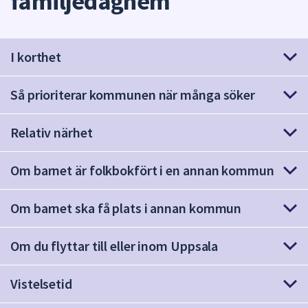
familjedaghem
att
presenteras
under
I korthet
fältet.
Använd
Så prioriterar kommunen när många söker
piltangenterna
för
att
Relativ närhet
navigera
mellan
Om barnet är folkbokfört i en annan kommun
sökförslagen
och
Om barnet ska få plats i annan kommun
enter
för
Om du flyttar till eller inom Uppsala
att
välja
något
Vistelsetid
av