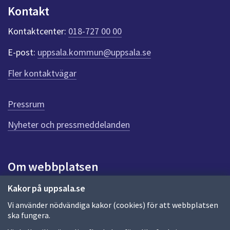
Kontakt
Kontaktcenter:
018-727 00 00
E-post:
uppsala.kommun@uppsala.se
Fler kontaktvägar
Pressrum
Nyheter och pressmeddelanden
Om webbplatsen
Om webbplatsen
Kakor på uppsala.se
Vi använder nödvändiga kakor (cookies) för att webbplatsen
Allmänna handlingar och diarium
ska fungera.
Behandling av personuppgifter