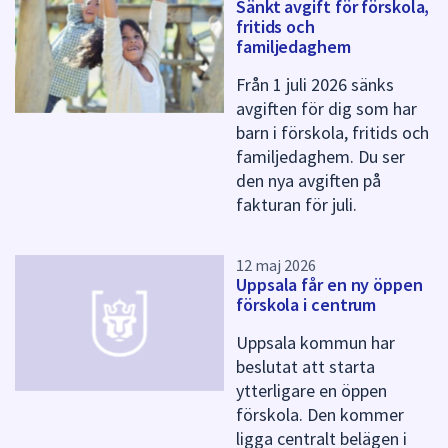
Sänkt avgift för förskola,
f
fritids och
ö
familjedaghem
r
d
Från 1 juli 2026 sänks
e
avgiften för dig som har
n
barn i förskola, fritids och
n
a
familjedaghem. Du ser
s
den nya avgiften på
i
fakturan för juli.
d
a
12 maj 2026
Uppsala får en ny öppen
förskola i centrum
Uppsala kommun har
beslutat att starta
ytterligare en öppen
förskola. Den kommer
ligga centralt belägen i