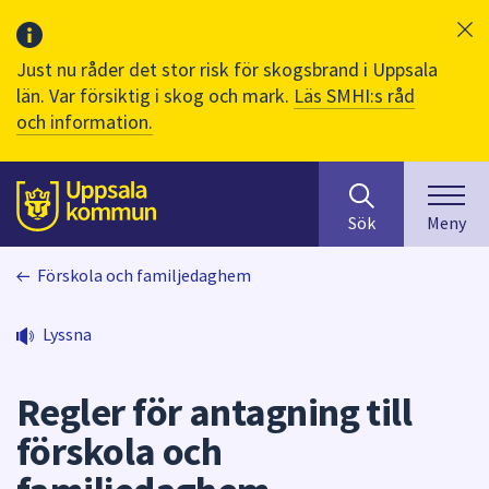
Just nu råder det stor risk för skogsbrand i Uppsala
län. Var försiktig i skog och mark.
Läs SMHI:s råd
och information.
Sök
huvudinnehåll
efter
Till sidans
Sök
Meny
innehåll
på
Förskola och familjedaghem
webbplatsen.
När
du
Lyssna
börjar
skriva
Regler för antagning till
i
sökfältet
förskola och
kommer
sökförslag