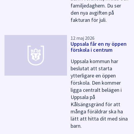
a
familjedaghem. Du ser
s
den nya avgiften på
i
fakturan för juli.
d
a
12 maj 2026
Uppsala får en ny öppen
förskola i centrum
Uppsala kommun har
beslutat att starta
ytterligare en öppen
förskola. Den kommer
ligga centralt belägen i
Uppsala på
Kålsängsgränd för att
många föräldrar ska ha
lätt att hitta dit med sina
barn.