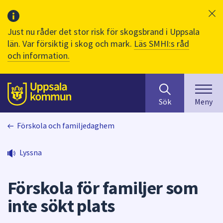
Just nu råder det stor risk för skogsbrand i Uppsala
län. Var försiktig i skog och mark.
Läs SMHI:s råd
och information.
Sök
huvudinnehåll
efter
Till sidans
Sök
Meny
innehåll
på
Förskola och familjedaghem
webbplatsen.
När
du
Lyssna
börjar
skriva
Förskola för familjer som
i
sökfältet
inte sökt plats
kommer
sökförslag