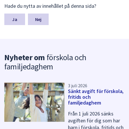
L
dem.
Hade du nytta av innehållet på denna sida?
ä
m
n
Nej
a
s
y
n
p
Nyheter om
förskola och
u
n
familjedaghem
k
t
e
r
3 juli 2026
Sänkt avgift för förskola,
f
fritids och
ö
familjedaghem
r
d
Från 1 juli 2026 sänks
e
avgiften för dig som har
n
barn i förskola, fritids och
n