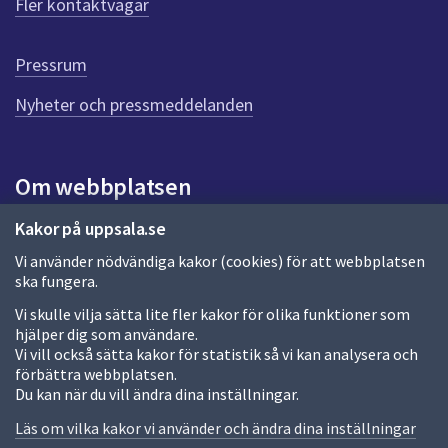
Fler kontaktvägar
Pressrum
Nyheter och pressmeddelanden
Om webbplatsen
Om webbplatsen
Kakor på uppsala.se
Vi använder nödvändiga kakor (cookies) för att webbplatsen
Allmänna handlingar och diarium
ska fungera.
Behandling av personuppgifter
Vi skulle vilja sätta lite fler kakor för olika funktioner som
hjälper dig som användare.
Kakor
Vi vill också sätta kakor för statistik så vi kan analysera och
förbättra webbplatsen.
Språk (other languages)
Du kan när du vill ändra dina inställningar.
Tillgänglighetsredogörelse
Läs om vilka kakor vi använder och ändra dina inställningar