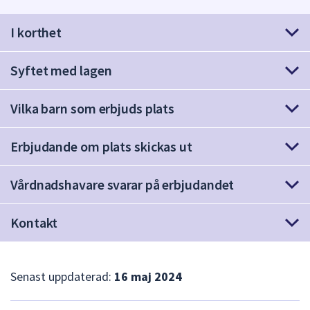
att
I korthet
presenteras
under
fältet.
Syftet med lagen
Använd
piltangenterna
Vilka barn som erbjuds plats
för
att
Erbjudande om plats skickas ut
navigera
mellan
sökförslagen
Vårdnadshavare svarar på erbjudandet
och
enter
Kontakt
för
att
välja
Senast uppdaterad:
16 maj 2024
något
av