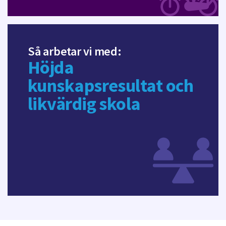
Så arbetar vi med:
Höjda
kunskapsresultat och
likvärdig skola