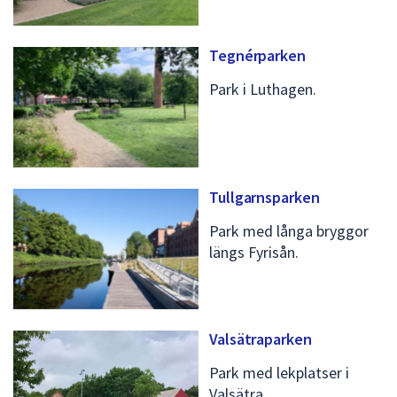
Tegnérparken
Park i Luthagen.
Tullgarnsparken
Park med långa bryggor
längs Fyrisån.
Valsätraparken
Park med lekplatser i
Valsätra.