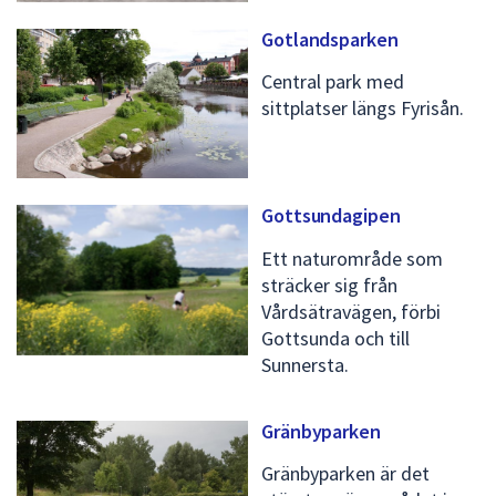
Gotlandsparken
Central park med
sittplatser längs Fyrisån.
Gottsundagipen
Ett naturområde som
sträcker sig från
Vårdsätravägen, förbi
Gottsunda och till
Sunnersta.
Gränbyparken
Gränbyparken är det