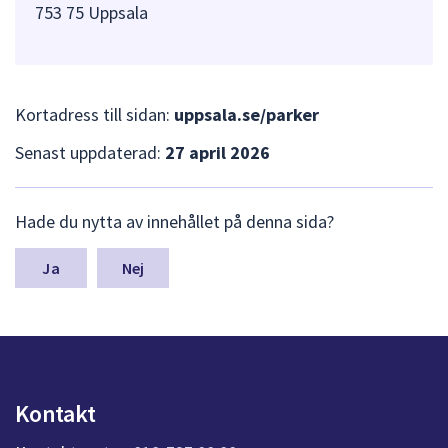
753 75 Uppsala
Kortadress till sidan:
uppsala.se/parker
Senast uppdaterad:
27 april 2026
L
Hade du nytta av innehållet på denna sida?
ä
m
n
Nej
a
s
y
n
p
u
Kontakt
n
k