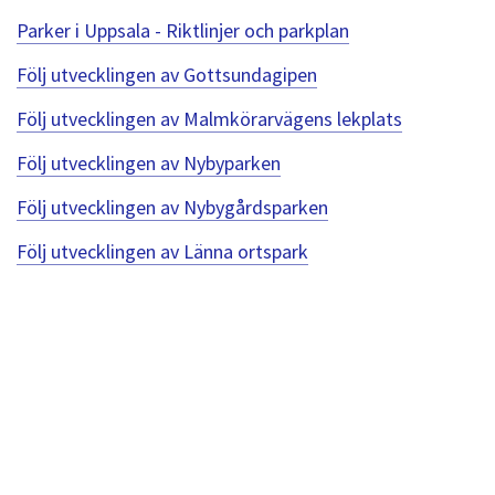
dem.
Parker i Uppsala - Riktlinjer och parkplan
Följ utvecklingen av Gottsundagipen
Följ utvecklingen av Malmkörarvägens lekplats
Följ utvecklingen av Nybyparken
Följ utvecklingen av Nybygårdsparken
Följ utvecklingen av Länna ortspark
Hoppa
över
Navigera
kartan
i
kartan
med
piltangenterna.
Zooma
i
kartan