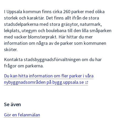
att
I Uppsala kommun finns cirka 260 parker med olika
presenteras
storlek och karaktär. Det finns allt ifrån de stora
under
stadsdelparkerna med stora gräsytor, naturmark,
fältet.
lekplats, utegym och boulebana till den lilla småparken
Använd
med vacker blomsterprakt. Här hittar du mer
piltangenterna
information om några av de parker som kommunen
för
sköter.
att
navigera
Kontakta stadsbyggnadsförvaltningen om du har
mellan
frågor om parkerna.
sökförslagen
och
Du kan hitta information om fler parker i våra
enter
nybyggnadsområden på
bygg.uppsala.se
för
att
välja
Se även
något
av
Gör en felanmälan