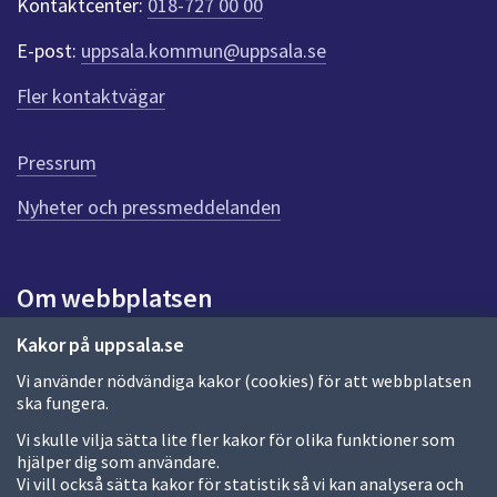
Kontaktcenter:
018-727 00 00
t
e
E-post:
uppsala.kommun@uppsala.se
r
f
Fler kontaktvägar
ö
r
d
Pressrum
e
n
Nyheter och pressmeddelanden
n
a
s
i
Om webbplatsen
d
a
Om webbplatsen
Kakor på uppsala.se
Vi använder nödvändiga kakor (cookies) för att webbplatsen
Allmänna handlingar och diarium
ska fungera.
Behandling av personuppgifter
Vi skulle vilja sätta lite fler kakor för olika funktioner som
hjälper dig som användare.
Kakor
Vi vill också sätta kakor för statistik så vi kan analysera och