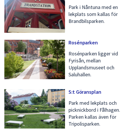
Park i Nåntuna med en
lekplats som kallas för
Brandbilsparken.
Rosénparken
Rosénparken ligger vid
Fyrisån, mellan
Upplandsmuseet och
Saluhallen.
S:t Göransplan
Park med lekplats och
picknickbord i Fålhagen.
Parken kallas även för
Tripolisparken.