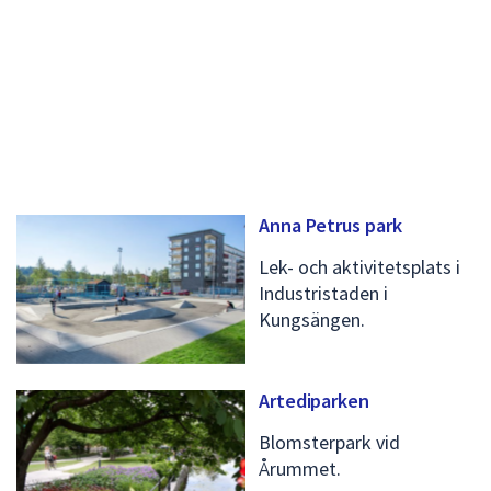
med
plus-
och
minustangenter.
Anna Petrus park
Lek- och aktivitetsplats i
Industristaden i
Kungsängen.
Artediparken
Blomsterpark vid
Årummet.