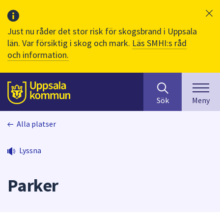
Just nu råder det stor risk för skogsbrand i Uppsala
län. Var försiktig i skog och mark.
Läs SMHI:s råd
och information.
Sök
huvudinnehåll
efter
Till sidans
Sök
Meny
innehåll
på
Alla platser
webbplatsen.
När
du
Lyssna
börjar
skriva
Parker
i
sökfältet
kommer
sökförslag