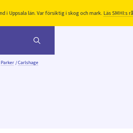
nd i Uppsala län. Var försiktig i skog och mark.
Läs SMHI:s r
Parker
/
Carlshage