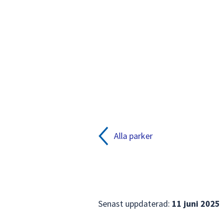
Zooma
i
kartan
med
plus-
och
minustangenter.
Alla parker
Senast uppdaterad:
11 juni 2025