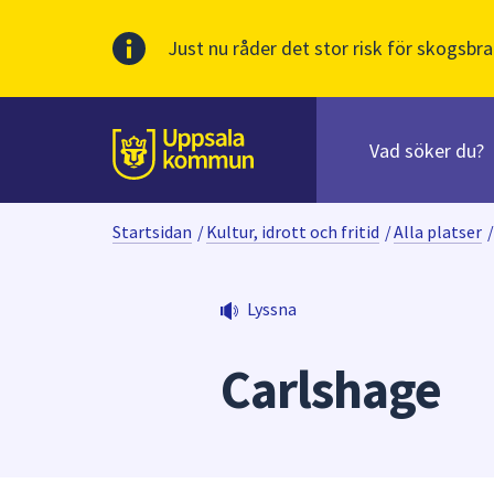
Just nu råder det stor risk för skogsbra
Sök
efter
huvudinnehåll
innehåll
Till sidans
på
webbplatsen.
Startsidan
/
Kultur, idrott och fritid
/
Alla platser
/
När
du
börjar
Lyssna
skriva
i
Carlshage
sökfältet
kommer
sökförslag
att
presenteras