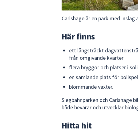
Carlshage är en park med inslag 
Här finns
ett långsträckt dagvattenst
från omgivande kvarter
flera bryggor och platser i sol
en samlande plats för bollspel
blommande växter.
Siegbahnparken och Carlshage bi
både bevarar och utvecklar biolo
Hitta hit