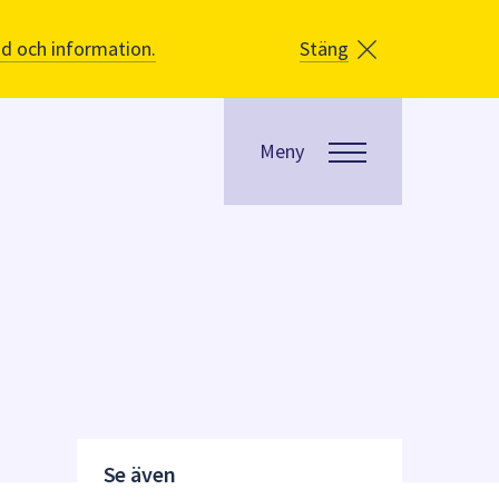
åd och information.
Stäng
Meny
Se även