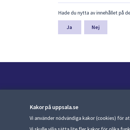
Lämna
Hade du nytta av innehållet på d
synpunkter
för
denna
Nej
sida
Kontakt
Kontaktcenter:
018-727 00 00
Kakor på uppsala.se
E-post:
uppsala.kommun@uppsala.se
Vi använder nödvändiga kakor (cookies) för a
Fler kontaktvägar
Vi skulle vilja sätta lite fler kakor för olika 