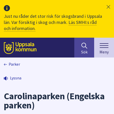
Just nu råder det stor risk för skogsbrand i Uppsala
län. Var försiktig i skog och mark.
Läs SMHI:s råd
och information.
Sök
huvudinnehåll
efter
Till sidans
Sök
Meny
innehåll
på
Parker
webbplatsen.
När
du
Lyssna
börjar
skriva
Carolinaparken (Engelska
i
sökfältet
parken)
kommer
sökförslag