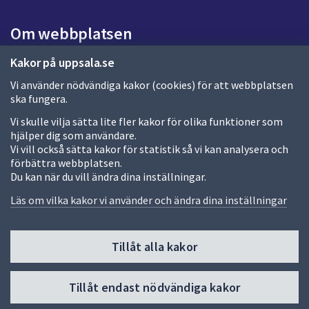
s
i
Om webbplatsen
d
a
Om webbplatsen
Kakor på uppsala.se
Vi använder nödvändiga kakor (cookies) för att webbplatsen
Allmänna handlingar och diarium
ska fungera.
Behandling av personuppgifter
Vi skulle vilja sätta lite fler kakor för olika funktioner som
hjälper dig som användare.
Kakor
Vi vill också sätta kakor för statistik så vi kan analysera och
förbättra webbplatsen.
Språk (other languages)
Du kan när du vill ändra dina inställningar.
Tillgänglighetsredogörelse
Läs om vilka kakor vi använder och ändra dina inställningar
Tillåt alla kakor
Fler sätt att följa oss
Till
Tillåt endast nödvändiga kakor
toppen