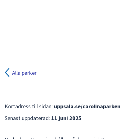
kartan
med
piltangenterna.
Zooma
i
kartan
med
plus-
och
minustangenter.
Alla parker
Kortadress till sidan:
uppsala.se/carolinaparken
Senast uppdaterad:
11 juni 2025
L