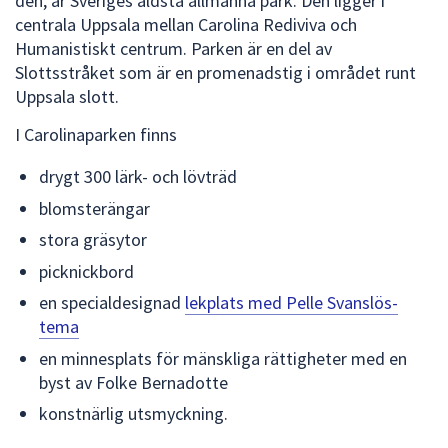
den, är Sveriges äldsta allmänna park. Den ligger i
dem.
centrala Uppsala mellan Carolina Rediviva och
Humanistiskt centrum. Parken är en del av
Slottsstråket som är en promenadstig i området runt
Uppsala slott.
I Carolinaparken finns
drygt 300 lärk- och lövträd
blomsterängar
stora gräsytor
picknickbord
en specialdesignad
lekplats med Pelle Svanslös-
tema
en minnesplats för mänskliga rättigheter med en
byst av Folke Bernadotte
konstnärlig utsmyckning.