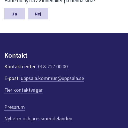
Hade du nytta av innehållet på denna sida?
ä
m
n
Nej
a
s
y
n
p
u
Kontakt
n
k
Kontaktcenter:
018-727 00 00
t
e
E-post:
uppsala.kommun@uppsala.se
r
f
Fler kontaktvägar
ö
r
d
Pressrum
e
n
Nyheter och pressmeddelanden
n
a