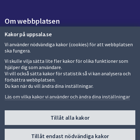
a
s
i
Om webbplatsen
d
a
Om webbplatsen
Kakor på uppsala.se
Vi använder nödvändiga kakor (cookies) för att webbplatsen
Allmänna handlingar och diarium
ska fungera.
Behandling av personuppgifter
Vi skulle vilja sätta lite fler kakor för olika funktioner som
hjälper dig som användare.
Kakor
Vi vill också sätta kakor för statistik så vi kan analysera och
förbättra webbplatsen.
Språk (other languages)
Du kan när du vill ändra dina inställningar.
Tillgänglighetsredogörelse
Läs om vilka kakor vi använder och ändra dina inställningar
Tillåt alla kakor
Fler sätt att följa oss
Till
Tillåt endast nödvändiga kakor
toppen