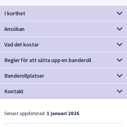
att
I korthet
presenteras
under
fältet.
Ansökan
Använd
piltangenterna
Vad det kostar
för
att
Regler för att sätta upp en banderoll
navigera
mellan
sökförslagen
Banderollplatser
och
enter
Kontakt
för
att
välja
Senast uppdaterad:
1 januari 2026
något
av