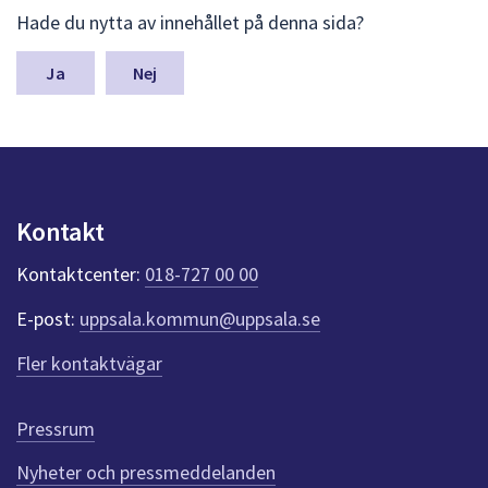
L
dem.
Hade du nytta av innehållet på denna sida?
ä
m
n
Nej
a
s
y
n
p
u
Kontakt
n
k
Kontaktcenter:
018-727 00 00
t
e
E-post:
uppsala.kommun@uppsala.se
r
f
Fler kontaktvägar
ö
r
d
Pressrum
e
n
Nyheter och pressmeddelanden
n