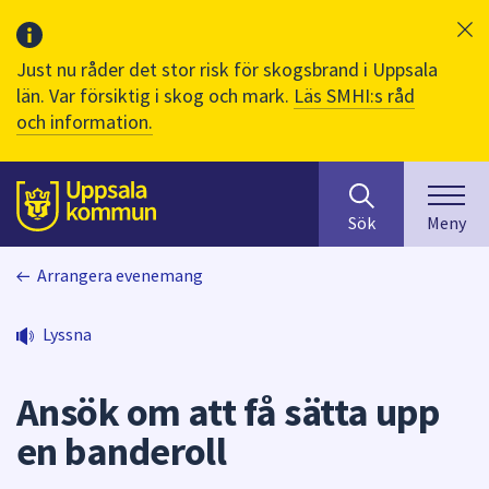
Just nu råder det stor risk för skogsbrand i Uppsala
län. Var försiktig i skog och mark.
Läs SMHI:s råd
och information.
Sök
huvudinnehåll
efter
Till sidans
Sök
Meny
innehåll
på
Arrangera evenemang
webbplatsen.
När
du
Lyssna
börjar
skriva
Ansök om att få sätta upp
i
sökfältet
en banderoll
kommer
sökförslag