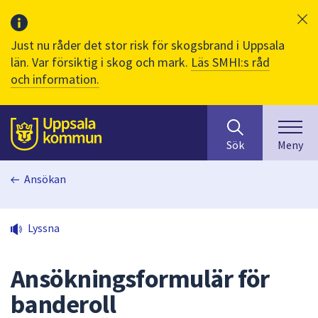
Just nu råder det stor risk för skogsbrand i Uppsala
län. Var försiktig i skog och mark.
Läs SMHI:s råd
och information.
Sök
huvudinnehåll
efter
Till sidans
Sök
Meny
innehåll
på
Ansökan
webbplatsen.
När
du
Lyssna
börjar
skriva
i
Ansökningsformulär för
sökfältet
banderoll
kommer
sökförslag