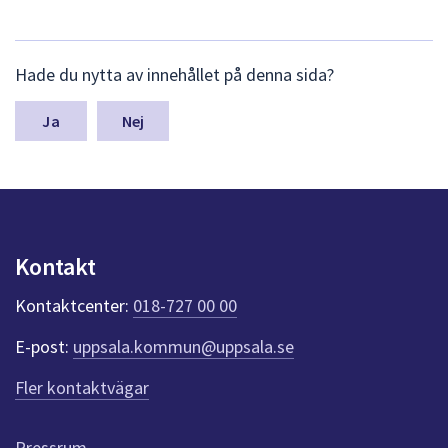
L
Hade du nytta av innehållet på denna sida?
ä
m
n
Nej
a
s
y
n
p
u
Kontakt
n
k
Kontaktcenter:
018-727 00 00
t
e
E-post:
uppsala.kommun@uppsala.se
r
f
Fler kontaktvägar
ö
r
d
Pressrum