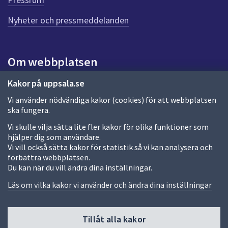
e
n
Nyheter och pressmeddelanden
n
a
s
i
Om webbplatsen
d
a
Om webbplatsen
Kakor på uppsala.se
Vi använder nödvändiga kakor (cookies) för att webbplatsen
Allmänna handlingar och diarium
ska fungera.
Behandling av personuppgifter
Vi skulle vilja sätta lite fler kakor för olika funktioner som
hjälper dig som användare.
Kakor
Vi vill också sätta kakor för statistik så vi kan analysera och
förbättra webbplatsen.
Språk (other languages)
Du kan när du vill ändra dina inställningar.
Tillgänglighetsredogörelse
Läs om vilka kakor vi använder och ändra dina inställningar
Tillåt alla kakor
Fler sätt att följa oss