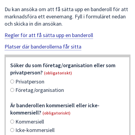
att
Du kan ansöka om att få sätta upp en banderoll för att
presenteras
marknadsföra ett evenemang. Fyll i formuläret nedan
under
och skicka in din ansökan.
fältet.
Regler för att få sätta upp en banderoll
Använd
piltangenterna
Platser där banderollerna får sitta
för
att
navigera
Söker du som företag/organisation eller som
mellan
privatperson?
(obligatoriskt)
sökförslagen
Privatperson
och
Företag/organisation
enter
för
Är banderollen kommersiell eller icke-
att
kommersiell?
(obligatoriskt)
välja
Kommersiell
något
av
Icke-kommersiell