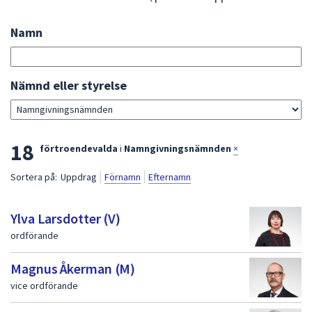
att
presenteras
Namn
Sök
under
bland
fältet.
förtroendevalda
Använd
Gå
Nämnd eller styrelse
piltangenterna
direkt
för
till
att
sökresultat
L
18
navigera
förtroendevalda
i
Namngivningsnämnden
×
mellan
i
Sortera på:
Uppdrag
Förnamn
Efternamn
sökförslagen
s
och
t
enter
Ylva Larsdotter (V)
för
a
ordförande
att
m
välja
Magnus Åkerman (M)
e
något
vice ordförande
av
d