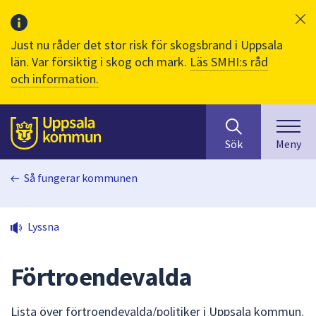
Just nu råder det stor risk för skogsbrand i Uppsala
län. Var försiktig i skog och mark.
Läs SMHI:s råd
och information.
Sök
huvudinnehåll
efter
Till sidans
Sök
Meny
innehåll
på
Så fungerar kommunen
webbplatsen.
När
du
Lyssna
börjar
skriva
i
Förtroendevalda
sökfältet
kommer
Lista över förtroendevalda/politiker i Uppsala kommun.
sökförslag