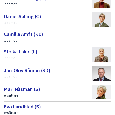
ledamot
a
Daniel Solling (C)
ledamot
Camilla Amft (KD)
ledamot
Stojka Lakic (L)
ledamot
Jan-Olov Råman (SD)
ledamot
Mari Näsman (S)
ersättare
Eva Lundblad (S)
ersättare