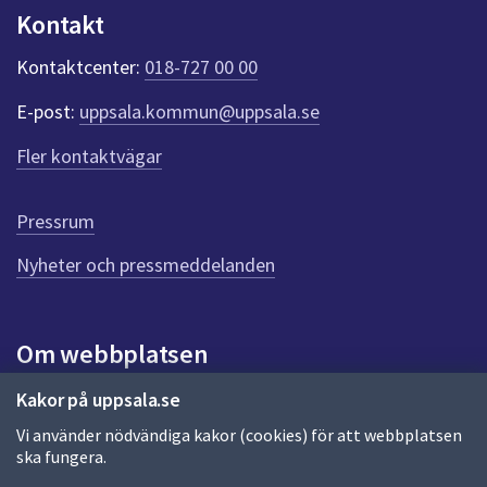
u
Kontakt
n
k
Kontaktcenter:
018-727 00 00
t
e
E-post:
uppsala.kommun@uppsala.se
r
f
Fler kontaktvägar
ö
r
d
Pressrum
e
n
Nyheter och pressmeddelanden
n
a
s
i
Om webbplatsen
d
a
Om webbplatsen
Kakor på uppsala.se
Vi använder nödvändiga kakor (cookies) för att webbplatsen
Allmänna handlingar och diarium
ska fungera.
Behandling av personuppgifter