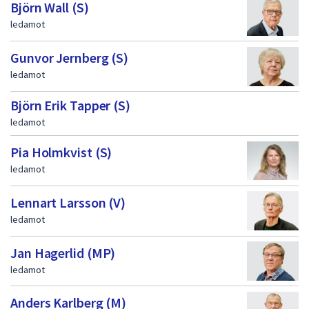
dem.
Björn Wall (S)
f
ledamot
ö
Gunvor Jernberg (S)
r
ledamot
t
r
Björn Erik Tapper (S)
o
ledamot
e
Pia Holmkvist (S)
n
ledamot
d
Lennart Larsson (V)
e
ledamot
v
Jan Hagerlid (MP)
a
ledamot
l
d
Anders Karlberg (M)