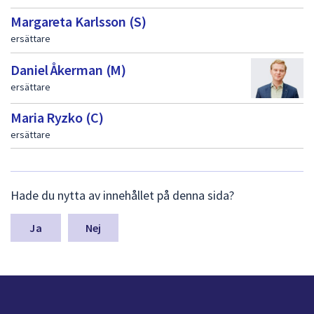
Margareta Karlsson (S)
ersättare
Daniel Åkerman (M)
ersättare
Maria Ryzko (C)
ersättare
L
Hade du nytta av innehållet på denna sida?
ä
m
n
Nej
a
s
y
n
p