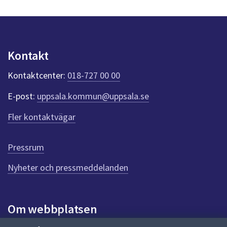
s
y
n
p
u
Kontakt
n
k
Kontaktcenter:
018-727 00 00
t
e
E-post:
uppsala.kommun@uppsala.se
r
f
Fler kontaktvägar
ö
r
d
Pressrum
e
n
Nyheter och pressmeddelanden
n
a
s
i
Om webbplatsen
d
a