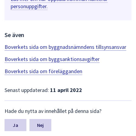
personuppgifter.
Se även
Boverkets sida om byggnadsnämndens tillsynsansvar
Boverkets sida om byggsanktionsavgifter
Boverkets sida om förelägganden
Senast uppdaterad:
11 april 2022
L
Hade du nytta av innehållet på denna sida?
ä
m
n
Nej
a