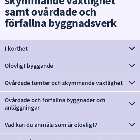
skymmande växtlighet
att
samt ovårdade och
presenteras
förfallna byggnadsverk
under
fältet.
Använd
piltangenterna
I korthet
för
att
Olovligt byggande
navigera
mellan
sökförslagen
Ovårdade tomter och skymmande växtlighet
och
enter
Ovårdade och förfallna byggnader och
för
anläggningar
att
välja
Vad kan du anmäla som är olovligt?
något
av