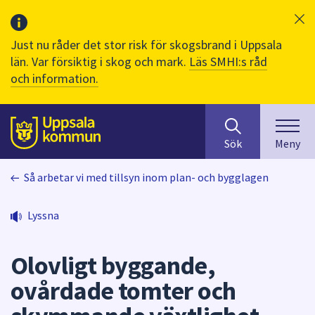
Just nu råder det stor risk för skogsbrand i Uppsala
län. Var försiktig i skog och mark.
Läs SMHI:s råd
och information.
Sök
huvudinnehåll
efter
Till sidans
Sök
Meny
innehåll
på
Så arbetar vi med tillsyn inom plan- och bygglagen
webbplatsen.
När
du
Lyssna
börjar
skriva
Olovligt byggande,
i
sökfältet
ovårdade tomter och
kommer
sökförslag