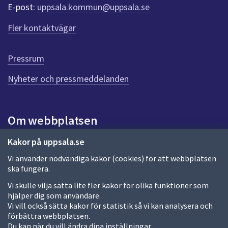
r
E-post:
uppsala.kommun@uppsala.se
f
ö
Fler kontaktvägar
r
d
e
Pressrum
n
n
Nyheter och pressmeddelanden
a
s
i
Om webbplatsen
d
a
Om webbplatsen
Kakor på uppsala.se
Vi använder nödvändiga kakor (cookies) för att webbplatsen
Allmänna handlingar och diarium
ska fungera.
Behandling av personuppgifter
Vi skulle vilja sätta lite fler kakor för olika funktioner som
hjälper dig som användare.
Kakor
Vi vill också sätta kakor för statistik så vi kan analysera och
förbättra webbplatsen.
Språk (other languages)
Du kan när du vill ändra dina inställningar.