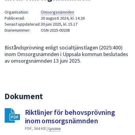
att
Organisation:
Omsorgsnämnden
presenteras
Publicerad:
20 augusti 2024, kl. 14.26
under
Senast uppdaterad:
30 juni 2025, kl. 15.17
fältet.
Diarienummer:
OSN-2025-00208
Använd
piltangenterna
Biståndsprövning enligt socialtjänstlagen (2025:400)
för
inom Omsorgsnämnden i Uppsala kommun beslutades
att
av omsorgsnämnden 13 juni 2025.
navigera
mellan
sökförslagen
och
enter
Dokument
för
att
Riktlinjer för behovsprövning
välja
inom omsorgsnämnden
något
PDF, 364 KB |
Lyssna
av