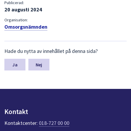
Publicerad:
20 augusti 2024
Organisation:
Omsorgsnämnden
L
Hade du nytta av innehållet på denna sida?
ä
m
n
Nej
a
s
y
n
p
u
n
Kontakt
k
t
Kontaktcenter:
018-727 00 00
e