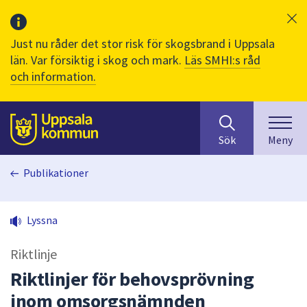
Just nu råder det stor risk för skogsbrand i Uppsala
län. Var försiktig i skog och mark.
Läs SMHI:s råd
och information.
Sök
huvudinnehåll
efter
Till sidans
Sök
Meny
innehåll
på
Publikationer
webbplatsen.
När
du
Lyssna
börjar
skriva
Riktlinje
i
sökfältet
Riktlinjer för behovsprövning
kommer
inom omsorgsnämnden
sökförslag