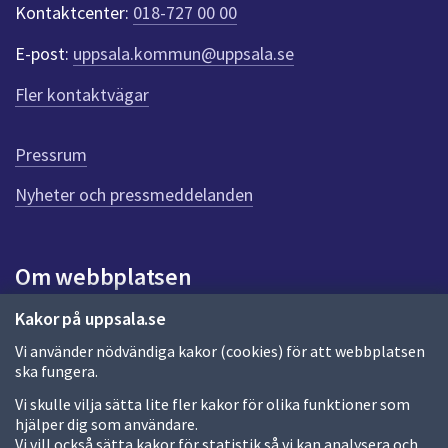
t
Kontaktcenter:
018-727 00 00
e
r
E-post:
uppsala.kommun@uppsala.se
f
ö
Fler kontaktvägar
r
d
e
Pressrum
n
n
Nyheter och pressmeddelanden
a
s
i
Om webbplatsen
d
a
Om webbplatsen
Kakor på uppsala.se
Vi använder nödvändiga kakor (cookies) för att webbplatsen
Allmänna handlingar och diarium
ska fungera.
Behandling av personuppgifter
Vi skulle vilja sätta lite fler kakor för olika funktioner som
hjälper dig som användare.
Kakor
Vi vill också sätta kakor för statistik så vi kan analysera och