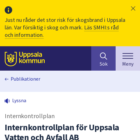
Just nu råder det stor risk för skogsbrand i Uppsala
län. Var försiktig i skog och mark.
Läs SMHI:s råd
och information.
Sök
huvudinnehåll
efter
Till sidans
Sök
Meny
innehåll
på
Publikationer
webbplatsen.
När
du
Lyssna
börjar
skriva
Internkontrollplan
i
sökfältet
Internkontrollplan för Uppsala
kommer
Vatten och Avfall AB
sökförslag