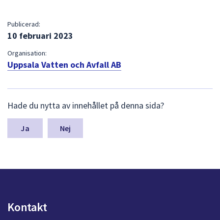
dem.
Publicerad:
10 februari 2023
Organisation:
Uppsala Vatten och Avfall AB
L
Hade du nytta av innehållet på denna sida?
ä
m
n
Nej
a
s
y
n
p
u
n
Kontakt
k