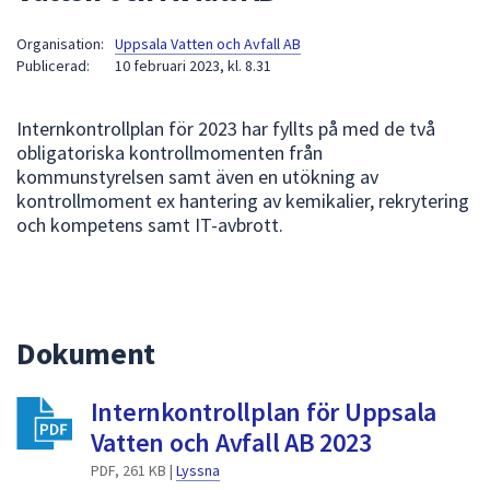
att
Organisation:
Uppsala Vatten och Avfall AB
presenteras
Publicerad:
10 februari 2023, kl. 8.31
under
fältet.
Internkontrollplan för 2023 har fyllts på med de två
Använd
obligatoriska kontrollmomenten från
piltangenterna
kommunstyrelsen samt även en utökning av
för
kontrollmoment ex hantering av kemikalier, rekrytering
att
och kompetens samt IT-avbrott.
navigera
mellan
sökförslagen
och
enter
Dokument
för
att
Internkontrollplan för Uppsala
välja
Vatten och Avfall AB 2023
något
av
PDF, 261 KB |
Lyssna