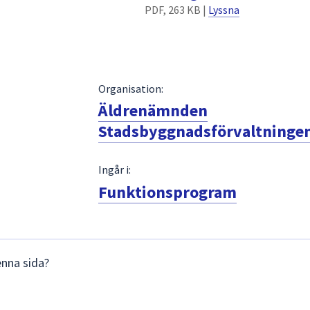
PDF, 263 KB |
Lyssna
Organisation:
Äldrenämnden
Stadsbyggnadsförvaltninge
Ingår i:
Funktionsprogram
enna sida?