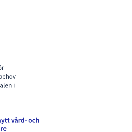
ör
 behov
alen i
ytt vård- och
re