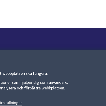
Om webbplatsen
Om webbplatsen
Allmänna handlingar och diarium
tt webbplatsen ska fungera.
Behandling av personuppgifter
funktioner som hjälper dig som användare.
an analysera och förbättra webbplatsen.
Kakor
Språk (other languages)
inställningar