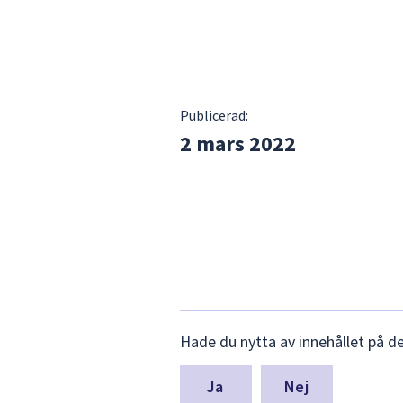
Publicerad:
2 mars 2022
Lämna
Hade du nytta av innehållet på d
synpunkter
för
denna
Nej
sida