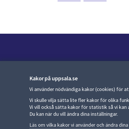
Kontakt
Kontaktcenter:
018-727 00 00
Kakor på uppsala.se
E-post:
uppsala.kommun@uppsala.se
Vi använder nödvändiga kakor (cookies) för a
Vi skulle vilja sätta lite fler kakor för olika 
Fler kontaktvägar
Vi vill också sätta kakor för statistik så vi k
Du kan när du vill ändra dina inställningar.
Pressrum
Läs om vilka kakor vi använder och ändra dina 
Nyheter och pressmeddelanden