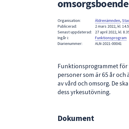
omsorgsboende 
under
fältet.
Använd
Organisation:
Äldrenämnden
,
Sta
piltangenterna
Publicerad:
2 mars 2022, kl. 14.
för
Senast uppdaterad:
27 april 2022, kl. 8.3
att
Ingår i:
Funktionsprogram
Diarienummer:
ALN-2021-00041
navigera
mellan
sökförslagen
Funktionsprogrammet för 
och
enter
personer som är 65 år och 
för
av vård och omsorg. De ska
att
dess yrkesutövning.
välja
något
av
dem.
Dokument