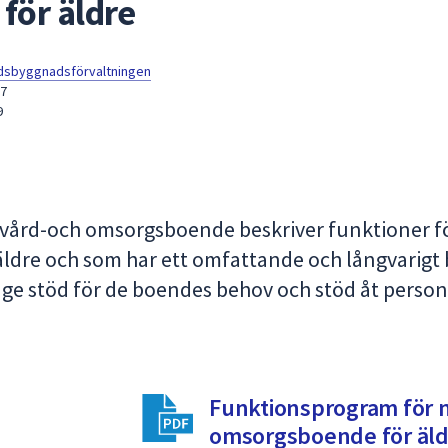
för äldre
dsbyggnadsförvaltningen
57
9
vård-och omsorgsboende beskriver funktioner f
äldre och som har ett omfattande och långvarigt
 ge stöd för de boendes behov och stöd åt person
Funktionsprogram för n
omsorgsboende för äld