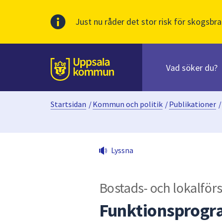
Just nu råder det stor risk för skogsbra
Sök
efter
huvudinnehåll
innehåll
Till sidans
på
webbplatsen.
Startsidan
/
Kommun och politik
/
Publikationer
/
När
du
börjar
skriva
Lyssna
i
sökfältet
kommer
Bostads- och lokalför
sökförslag
att
Funktionsprogra
presenteras