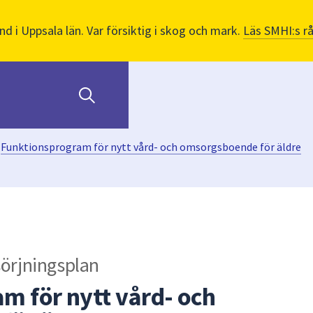
nd i Uppsala län. Var försiktig i skog och mark.
Läs SMHI:s r
Funktionsprogram för nytt vård- och omsorgsboende för äldre
sörjningsplan
m för nytt vård- och