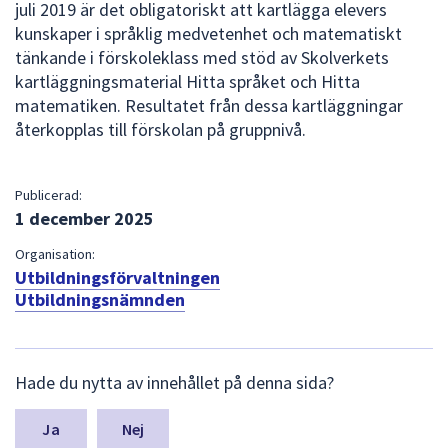
juli 2019 är det obligatoriskt att kartlägga elevers
kunskaper i språklig medvetenhet och matematiskt
tänkande i förskoleklass med stöd av Skolverkets
kartläggningsmaterial Hitta språket och Hitta
matematiken. Resultatet från dessa kartläggningar
återkopplas till förskolan på gruppnivå.
Publicerad:
1 december 2025
Organisation:
Utbildningsförvaltningen
Utbildningsnämnden
L
Hade du nytta av innehållet på denna sida?
ä
m
n
Nej