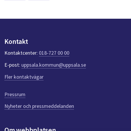
a
s
y
n
p
u
n
Kontakt
k
t
Kontaktcenter:
018-727 00 00
e
r
E-post:
uppsala.kommun@uppsala.se
f
ö
Fler kontaktvägar
r
d
e
Pressrum
n
n
Nyheter och pressmeddelanden
a
s
i
Om webbplatsen
d