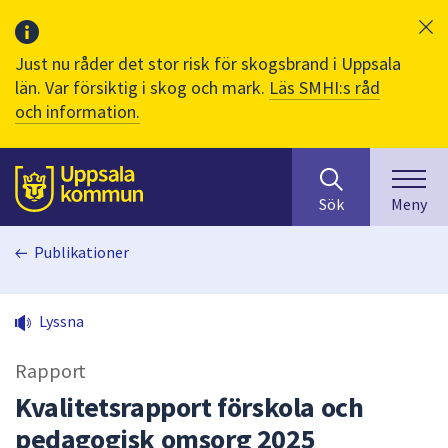
Just nu råder det stor risk för skogsbrand i Uppsala
län. Var försiktig i skog och mark.
Läs SMHI:s råd
och information.
Sök
huvudinnehåll
efter
Till sidans
Sök
Meny
innehåll
på
Publikationer
webbplatsen.
När
du
Lyssna
börjar
skriva
Rapport
i
sökfältet
Kvalitetsrapport förskola och
kommer
pedagogisk omsorg 2025
sökförslag