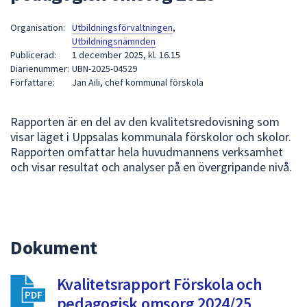
att
Organisation:
Utbildningsförvaltningen
,
presenteras
Utbildningsnämnden
under
Publicerad:
1 december 2025, kl. 16.15
fältet.
Diarienummer:
UBN-2025-04529
Använd
Författare:
Jan Aili, chef kommunal förskola
piltangenterna
för
Rapporten är en del av den kvalitetsredovisning som
att
visar läget i Uppsalas kommunala förskolor och skolor.
navigera
Rapporten omfattar hela huvudmannens verksamhet
mellan
och visar resultat och analyser på en övergripande nivå.
sökförslagen
och
enter
för
Dokument
att
välja
något
Kvalitetsrapport Förskola och
av
pedagogisk omsorg 2024/25