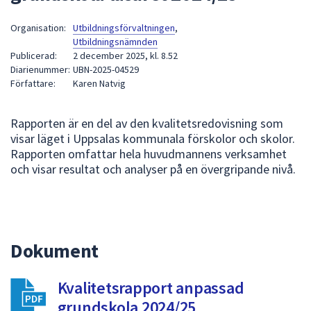
att
Organisation:
Utbildningsförvaltningen
,
presenteras
Utbildningsnämnden
under
Publicerad:
2 december 2025, kl. 8.52
fältet.
Diarienummer:
UBN-2025-04529
Använd
Författare:
Karen Natvig
piltangenterna
för
Rapporten är en del av den kvalitetsredovisning som
att
visar läget i Uppsalas kommunala förskolor och skolor.
navigera
Rapporten omfattar hela huvudmannens verksamhet
mellan
och visar resultat och analyser på en övergripande nivå.
sökförslagen
och
enter
för
Dokument
att
välja
något
Kvalitetsrapport anpassad
av
grundskola 2024/25