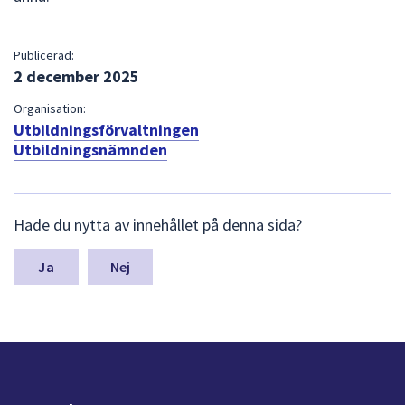
Publicerad:
2 december 2025
Organisation:
Utbildningsförvaltningen
Utbildningsnämnden
L
Hade du nytta av innehållet på denna sida?
ä
m
n
Nej
a
s
y
n
p
u
n