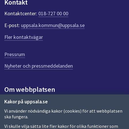
Kontakt
k
t
Kontaktcenter:
018-727 00 00
e
r
E-post:
uppsala.kommun@uppsala.se
f
ö
Fler kontaktvägar
r
d
e
Pressrum
n
n
Nyheter och pressmeddelanden
a
s
i
Om webbplatsen
d
a
Om webbplatsen
Kakor på uppsala.se
Vi använder nödvändiga kakor (cookies) för att webbplatsen
Allmänna handlingar och diarium
ska fungera.
Behandling av personuppgifter
Vi skulle vilja sätta lite fler kakor för olika funktioner som