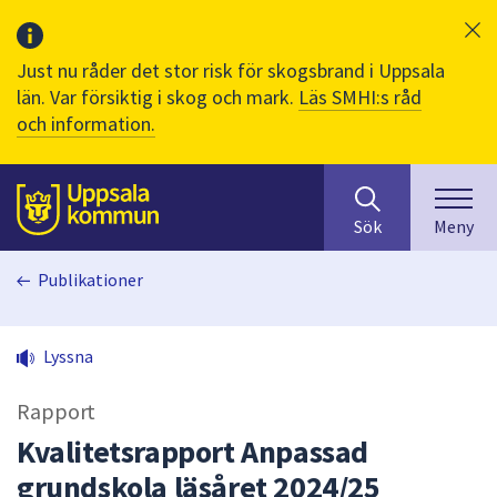
Just nu råder det stor risk för skogsbrand i Uppsala
län. Var försiktig i skog och mark.
Läs SMHI:s råd
och information.
Sök
huvudinnehåll
efter
Till sidans
Sök
Meny
innehåll
på
Publikationer
webbplatsen.
När
du
Lyssna
börjar
skriva
Rapport
i
sökfältet
Kvalitetsrapport Anpassad
kommer
grundskola läsåret 2024/25
sökförslag