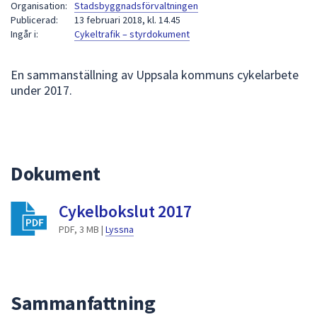
Organisation:
Stadsbyggnadsförvaltningen
att
Publicerad:
13 februari 2018, kl. 14.45
presenteras
Ingår i:
Cykeltrafik – styrdokument
under
fältet.
En sammanställning av Uppsala kommuns cykelarbete
Använd
under 2017.
piltangenterna
för
att
navigera
Dokument
mellan
sökförslagen
och
Cykelbokslut 2017
enter
PDF, 3 MB |
Lyssna
för
att
välja
något
Sammanfattning
av