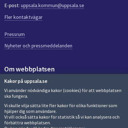
r
E-post:
uppsala.kommun@uppsala.se
f
ö
Fler kontaktvägar
r
d
e
Pressrum
n
n
Nyheter och pressmeddelanden
a
s
i
Om webbplatsen
d
a
Om webbplatsen
Kakor på uppsala.se
Vi använder nödvändiga kakor (cookies) för att webbplatsen
Allmänna handlingar och diarium
ska fungera.
Behandling av personuppgifter
Vi skulle vilja sätta lite fler kakor för olika funktioner som
hjälper dig som användare.
Kakor
Vi vill också sätta kakor för statistik så vi kan analysera och
förbättra webbplatsen.
Språk (other languages)