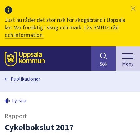
Just nu råder det stor risk för skogsbrand i Uppsala
län. Var försiktig i skog och mark.
Läs SMHI:s råd
och information.
Sök
huvudinnehåll
efter
Till sidans
Sök
Meny
innehåll
på
Publikationer
webbplatsen.
När
du
Lyssna
börjar
skriva
Rapport
i
sökfältet
Cykelbokslut 2017
kommer
sökförslag