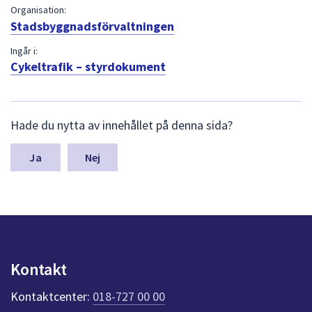
Organisation:
Stadsbyggnadsförvaltningen
Ingår i:
Cykeltrafik – styrdokument
L
Hade du nytta av innehållet på denna sida?
ä
m
n
Nej
a
s
y
n
p
u
n
Kontakt
k
t
Kontaktcenter:
018-727 00 00
e