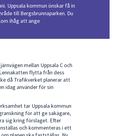
uni. Uppsala kommun önskar få in
råde till Bergsbrunnaparken. Du
 Kom ihåg att ange
 järnvägen mellan Uppsala C och
ennakatten flytta från dess
ke då Trafikverket planerar att
n idag använder för sin
 verksamhet tar Uppsala kommun
granskning för att ge sakägare,
a sig kring förslaget. Efter
ställas och kommenteras i ett
 om planen ska fastställas. Ny