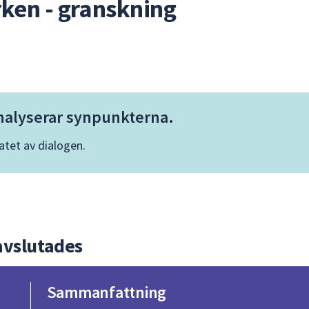
ken - granskning
nalyserar synpunkterna.
tatet av dialogen.
avslutades
Sammanfattning