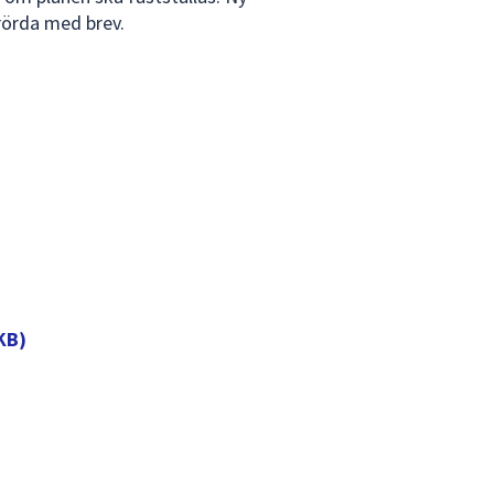
rörda med brev.
KB)