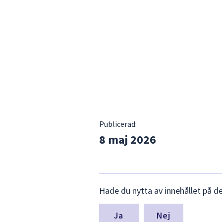
Publicerad:
8 maj 2026
Lämna
Hade du nytta av innehållet på d
synpunkter
för
denna
Nej