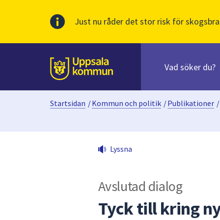
Just nu råder det stor risk för skogsbra
Sök
efter
huvudinnehåll
innehåll
Till sidans
på
webbplatsen.
Startsidan
/
Kommun och politik
/
Publikationer
/
När
du
börjar
skriva
Lyssna
i
sökfältet
kommer
Avslutad dialog
sökförslag
att
Tyck till kring 
presenteras