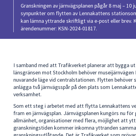
Granskningen av järnvägsplanen pågår 8 maj – 10 j
synpunkter om flytten av Lennakattens stationsom
kan lämna yttrande skriftligt via e-post eller brev.
ärendenummer: KSN-2024-01817.
I samband med att Trafikverket planerar att bygga ut
länsgränsen mot Stockholm behöver museijärnvägen L
nuvarande läge vid centralstationen. Flytten behöver s
anlägga två järnvägsspår på den plats som Lennakatte
verksamhet.
Som ett steg i arbetet med att flytta Lennakattens
fram en järnvägsplan. Järnvägsplanen kungörs nu för 
allmänhet, organisationer med flera, möjlighet att yttr
granskningstiden kommer inkomna yttranden samman
granskningsutlåtande. Det är Trafikverket som prövar