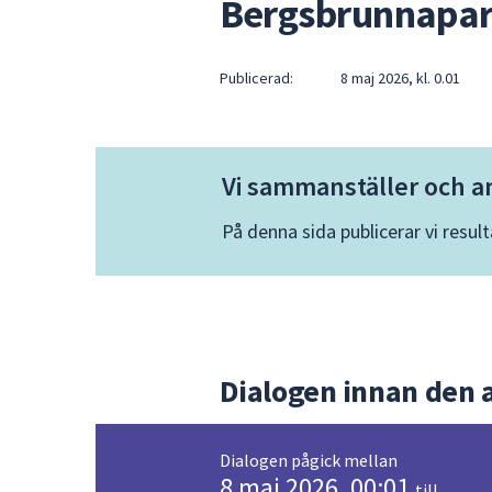
Bergsbrunnapar
under
fältet.
Använd
Publicerad:
8 maj 2026, kl. 0.01
piltangenterna
för
att
navigera
Vi sammanställer och a
mellan
sökförslagen
På denna sida publicerar vi resul
och
enter
för
att
välja
något
Dialogen innan den 
av
dem.
Dialogen pågick mellan
8 maj 2026, 00:01
till