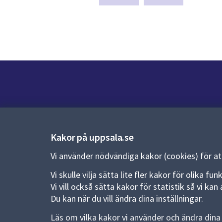
sida
Kontakt
Kontaktcenter:
018-727 00 00
Kakor på uppsala.se
E-post:
uppsala.kommun@uppsala.se
Vi använder nödvändiga kakor (cookies) för a
Fler kontaktvägar
Vi skulle vilja sätta lite fler kakor för olika 
Vi vill också sätta kakor för statistik så vi k
Du kan när du vill ändra dina inställningar.
Pressrum
Läs om vilka kakor vi använder och ändra dina 