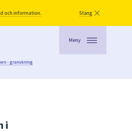
åd och information.
Stäng
Meny
ken - granskning
 i