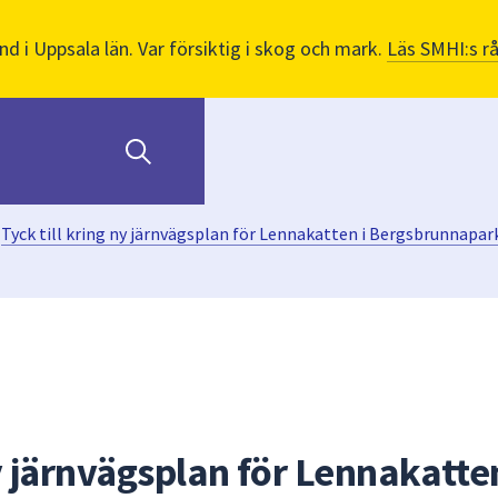
nd i Uppsala län. Var försiktig i skog och mark.
Läs SMHI:s r
Tyck till kring ny järnvägsplan för Lennakatten i Bergsbrunnapar
ny järnvägsplan för Lennakatten