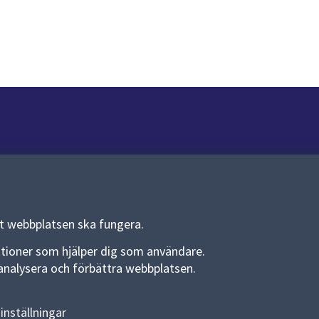
Om webbplatsen
Om webbplatsen
Allmänna handlingar och diarium
tt webbplatsen ska fungera.
Behandling av personuppgifter
funktioner som hjälper dig som användare.
an analysera och förbättra webbplatsen.
Kakor
Språk (other languages)
inställningar