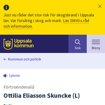
Just nu råder det stor risk för skogsbrand i Uppsala
län. Var försiktig i skog och mark.
Läs SMHI:s råd
och information.
Sök
huvudinnehåll
efter
Till sidans
Sök
Meny
innehåll
på
Kommun och politik
webbplatsen.
När
du
Lyssna
börjar
skriva
Förtroendevald
i
sökfältet
Ottilia Eliasson Skuncke (L)
kommer
sökförslag