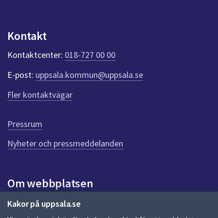
dem.
n
p
u
Kontakt
n
k
Kontaktcenter:
018-727 00 00
t
e
E-post:
uppsala.kommun@uppsala.se
r
f
Fler kontaktvägar
ö
r
d
Pressrum
e
n
Nyheter och pressmeddelanden
n
a
s
i
Om webbplatsen
d
a
Om webbplatsen
Kakor på uppsala.se