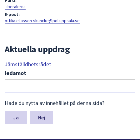
Parti:
att
Liberalerna
presenteras
E-post:
ottilia.eliasson-skuncke@pol.uppsala.se
under
fältet.
Använd
piltangenterna
Aktuella uppdrag
för
att
Jämställdhetsrådet
navigera
ledamot
mellan
sökförslagen
och
enter
L
Hade du nytta av innehållet på denna sida?
ä
för
m
att
n
Nej
välja
a
något
s
av
y