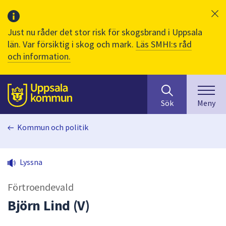
Just nu råder det stor risk för skogsbrand i Uppsala
län. Var försiktig i skog och mark.
Läs SMHI:s råd
och information.
Sök
huvudinnehåll
efter
Till sidans
Sök
Meny
innehåll
på
Kommun och politik
webbplatsen.
När
du
Lyssna
börjar
skriva
Förtroendevald
i
sökfältet
Björn Lind (V)
kommer
sökförslag