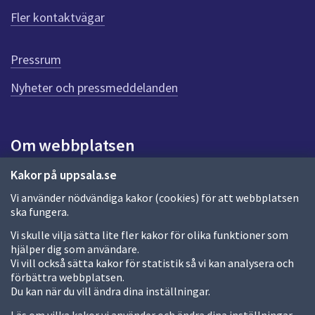
f
r
Fler kontaktvägar
ö
a
r
d
g
Pressrum
e
n
Nyheter och pressmeddelanden
n
a
s
i
Om webbplatsen
d
a
Om webbplatsen
Kakor på uppsala.se
Vi använder nödvändiga kakor (cookies) för att webbplatsen
Allmänna handlingar och diarium
ska fungera.
Behandling av personuppgifter
Vi skulle vilja sätta lite fler kakor för olika funktioner som
hjälper dig som användare.
Kakor
Vi vill också sätta kakor för statistik så vi kan analysera och
förbättra webbplatsen.
Språk (other languages)
Du kan när du vill ändra dina inställningar.
Tillgänglighetsredogörelse