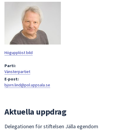
att
presenteras
under
fältet.
Använd
piltangenterna
för
Högupplöst bild
att
navigera
Parti:
mellan
Vänsterpartiet
sökförslagen
E-post:
och
bjorn.lind@pol.uppsala.se
enter
för
att
Aktuella uppdrag
välja
något
Delegationen för stiftelsen Jälla egendom
av