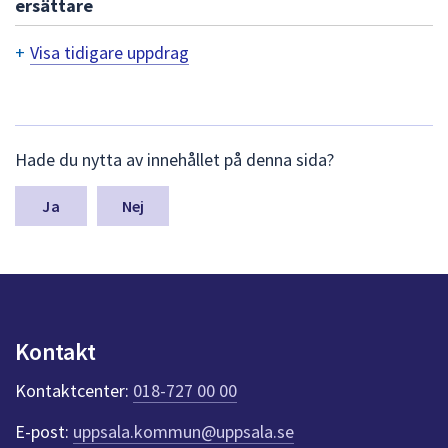
ersättare
dem.
+
Visa tidigare uppdrag
T
i
d
L
Hade du nytta av innehållet på denna sida?
ä
i
m
n
g
Nej
a
a
s
y
r
n
e
p
u
u
Kontakt
n
p
k
Kontaktcenter:
018-727 00 00
t
p
e
d
E-post:
uppsala.kommun@uppsala.se
r