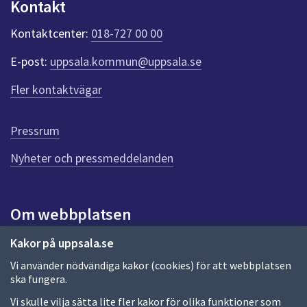
u
Kontakt
n
p
k
Kontaktcenter:
018-727 00 00
t
p
e
d
E-post:
uppsala.kommun@uppsala.se
r
f
r
Fler kontaktvägar
ö
a
r
d
g
Pressrum
e
n
Nyheter och pressmeddelanden
n
a
s
i
Om webbplatsen
d
a
Om webbplatsen
Kakor på uppsala.se
Vi använder nödvändiga kakor (cookies) för att webbplatsen
Allmänna handlingar och diarium
ska fungera.
Behandling av personuppgifter
Vi skulle vilja sätta lite fler kakor för olika funktioner som