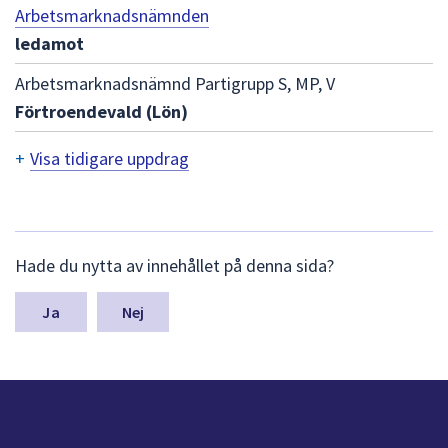
dem.
Arbetsmarknadsnämnden
ledamot
Arbetsmarknadsnämnd Partigrupp S, MP, V
Förtroendevald (Lön)
+
Visa tidigare uppdrag
T
i
d
L
Hade du nytta av innehållet på denna sida?
ä
i
m
n
g
Nej
a
a
s
y
r
n
e
p
u