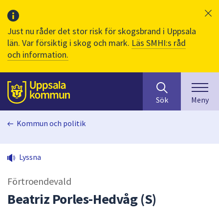
Just nu råder det stor risk för skogsbrand i Uppsala
län. Var försiktig i skog och mark.
Läs SMHI:s råd
och information.
Sök
huvudinnehåll
efter
Till sidans
Sök
Meny
innehåll
på
Kommun och politik
webbplatsen.
När
du
Lyssna
börjar
skriva
Förtroendevald
i
sökfältet
Beatriz Porles-Hedvåg (S)
kommer
sökförslag