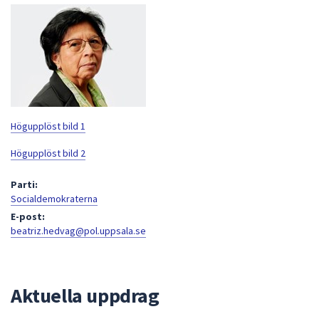
att
presenteras
under
fältet.
Använd
piltangenterna
för
Högupplöst bild 1
att
navigera
Högupplöst bild 2
mellan
Parti:
sökförslagen
Socialdemokraterna
och
E-post:
enter
beatriz.hedvag@pol.uppsala.se
för
att
välja
något
Aktuella uppdrag
av